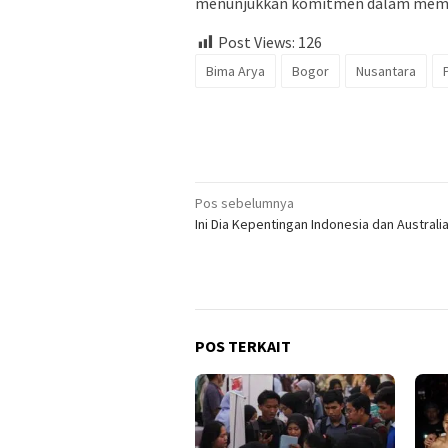
menunjukkan komitmen dalam memaj
Post Views:
126
Bima Arya
Bogor
Nusantara
Navigasi
Pos sebelumnya
Ini Dia Kepentingan Indonesia dan Australia
pos
POS TERKAIT