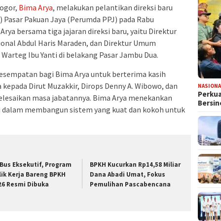
Bogor,
Bima Arya
, melakukan pelantikan direksi baru
Pasar Pakuan Jaya (Perumda PPJ) pada Rabu
Arya bersama tiga jajaran direksi baru, yaitu Direktur
ional Abdul Haris Maraden, dan Direktur Umum
 Warteg Ibu Yanti di belakang Pasar Jambu Dua.
kesempatan bagi Bima Arya untuk berterima kasih
 kepada Dirut Muzakkir, Dirops Denny A. Wibowo, dan
NASIONA
Perkua
yelesaikan masa jabatannya. Bima Arya menekankan
Bersin
si dalam membangun sistem yang kuat dan kokoh untuk
 Bus Eksekutif, Program
BPKH Kucurkan Rp14,58 Miliar
lik Kerja Bareng BPKH
Dana Abadi Umat, Fokus
26 Resmi Dibuka
Pemulihan Pascabencana