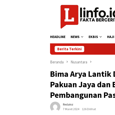
Loncat
ke
konten
HEADLINE
NEWS
EKBIS
HAJI
Berita Terkini
Beranda
Nusantara
Bima Arya Lantik 
Pakuan Jaya dan 
Pembangunan Pas
Redaksi
7 Maret 2024
126 Dilihat