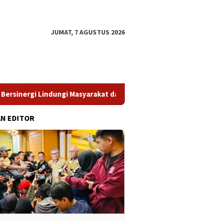
JUMAT, 7 AGUSTUS 2026
dungi Masyarakat dari Pinjol Ilegal
​Struktur Pengawasan 
AN EDITOR