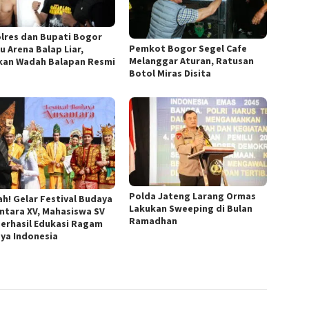
lres dan Bupati Bogor
Pemkot Bogor Segel Cafe
u Arena Balap Liar,
Melanggar Aturan, Ratusan
kan Wadah Balapan Resmi
Botol Miras Disita
Polda Jateng Larang Ormas
ah! Gelar Festival Budaya
Lakukan Sweeping di Bulan
ntara XV, Mahasiswa SV
Ramadhan
Berhasil Edukasi Ragam
ya Indonesia