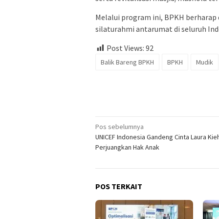
Melalui program ini, BPKH berhara
silaturahmi antarumat di seluruh Ind
Post Views:
92
Balik Bareng BPKH
BPKH
Mudik
Navigasi
Pos sebelumnya
UNICEF Indonesia Gandeng Cinta Laura Kieh
pos
Perjuangkan Hak Anak
POS TERKAIT