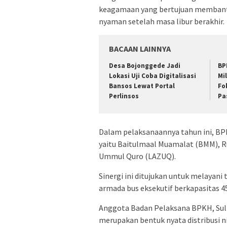
keagamaan yang bertujuan membant
nyaman setelah masa libur berakhir.
BACAAN LAINNYA
Desa Bojonggede Jadi
BP
Lokasi Uji Coba Digitalisasi
Mi
Bansos Lewat Portal
Fo
Perlinsos
Pa
Dalam pelaksanaannya tahun ini, B
yaitu Baitulmaal Muamalat (BMM), R
Ummul Quro (LAZUQ).
Sinergi ini ditujukan untuk melayan
armada bus eksekutif berkapasitas 45
Anggota Badan Pelaksana BPKH, Sul
merupakan bentuk nyata distribusi n