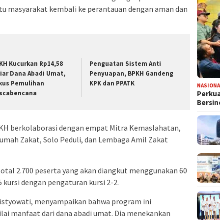
u masyarakat kembali ke perantauan dengan aman dan
KH Kucurkan Rp14,58
Penguatan Sistem Anti
liar Dana Abadi Umat,
Penyuapan, BPKH Gandeng
kus Pemulihan
KPK dan PPATK
NASIONA
scabencana
Perkua
Bersin
PKH berkolaborasi dengan empat Mitra Kemaslahatan,
umah Zakat, Solo Peduli, dan Lembaga Amil Zakat
i total 2.700 peserta yang akan diangkut menggunakan 60
 kursi dengan pengaturan kursi 2-2.
istyowati, menyampaikan bahwa program ini
ilai manfaat dari dana abadi umat. Dia menekankan