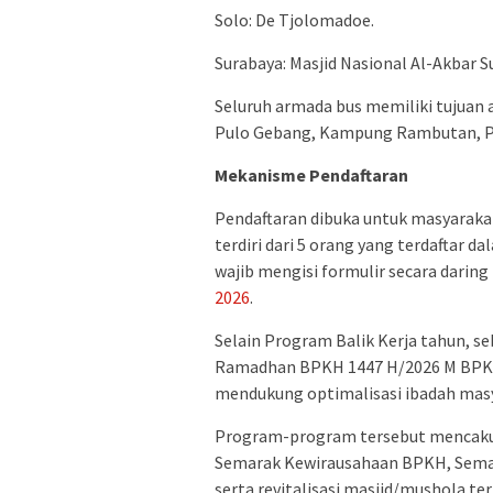
Solo: De Tjolomadoe.
Surabaya: Masjid Nasional Al-Akbar S
Seluruh armada bus memiliki tujuan 
Pulo Gebang, Kampung Rambutan, Po
Mekanisme Pendaftaran
Pendaftaran dibuka untuk masyarak
terdiri dari 5 orang yang terdaftar 
wajib mengisi formulir secara daring
2026
.
Selain Program Balik Kerja tahun, s
Ramadhan BPKH 1447 H/2026 M BPKH
mendukung optimalisasi ibadah mas
Program-program tersebut mencakup
Semarak Kewirausahaan BPKH, Semar
serta revitalisasi masjid/mushola ter