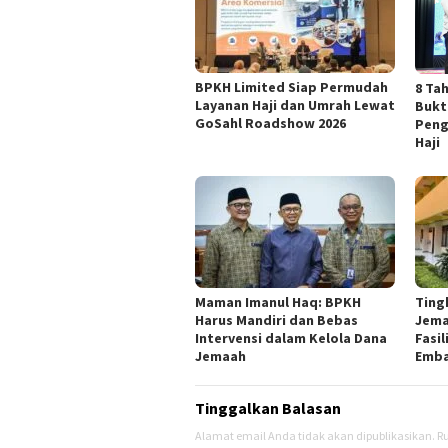
BPKH Limited Siap Permudah
​8 T
Layanan Haji dan Umrah Lewat
Bukt
GoSahl Roadshow 2026
Peng
Haji
Maman Imanul Haq: BPKH
Ting
Harus Mandiri dan Bebas
Jema
Intervensi dalam Kelola Dana
Fasil
Jemaah
Emba
Tinggalkan Balasan
Alamat email Anda tidak akan dipublikasikan.
Ru