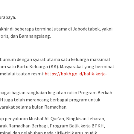
urabaya.
akhir di beberapa terminal utama di Jabodetabek, yakni
ris, dan Baranangsiang.
at umum dengan syarat utama satu keluarga maksimal
dalam satu Kartu Keluarga (KK). Masyarakat yang berminat
 melalui tautan resmi:
https://bpkh.go.id/balik-kerja-
ebagai bagian rangkaian kegiatan rutin Program Berkah
 juga telah merancang berbagai program untuk
yarakat selama bulan Ramadhan.
 penyaluran Mushaf Al-Qur’an, Bingkisan Lebaran,
ak Ramadhan Berbagi, Program Balik kerja BPKH,
minal dan pelabuhan pada titik-titik arus mudik.