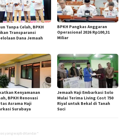
BPKH Pangkas Anggaran
ahun Tanpa Celah, BPKH
Operasional 2026 Rp100,31
ikan Transparansi
Miliar
elolaan Dana Jemaah
katkan Kenyamanan
Jemaah Haji Embarkasi Solo
ah, BPKH Renovasi
Mulai Terima Living Cost 750
itas Asrama Haji
Riyal untuk Bekal di Tanah
rkasi Surabaya
Suci
as yang wajib ditandai
*