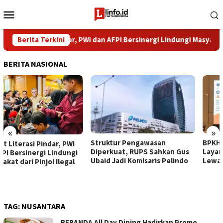
Loncat
Menu
ke
Mobile
konten
t Literasi Pindar, PWI dan AFPI Bersinergi Lindungi Masyarakat dari
Berita Terkini
BERITA NASIONAL
«
»
​Struktur Pengawasan
BPKH Limited Siap Permudah
Diperkuat, RUPS Sahkan Gus
Layanan Haji dan Umrah
Ubaid Jadi Komisaris Pelindo
Lewat GoSahl Roadshow 2026
TAG:
NUSANTARA
BERANDA All Day Dining Hadirkan Promo