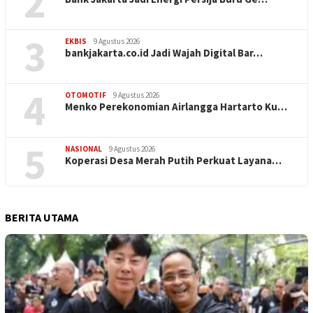
2
3
EKBIS
9 Agustus 2026
bankjakarta.co.id Jadi Wajah Digital Bar…
4
OTOMOTIF
9 Agustus 2026
Menko Perekonomian Airlangga Hartarto Ku…
5
NASIONAL
9 Agustus 2026
Koperasi Desa Merah Putih Perkuat Layana…
BERITA UTAMA