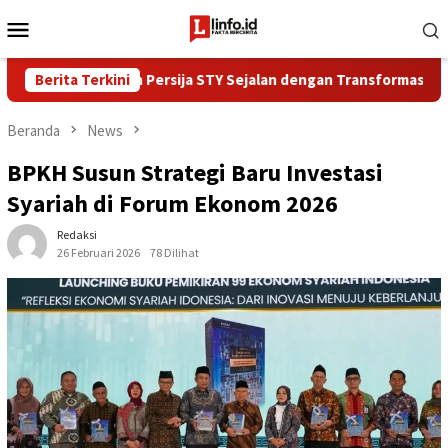
Loncat
Menu
ke
Mobile
konten
Bola Pelatih Persija STY Sejalan dengan Transformasi Bank Jakart
Berita Terkini
Beranda
News
BPKH Susun Strategi Baru Investasi
Syariah di Forum Ekonom 2026
Redaksi
26 Februari 2026
78 Dilihat