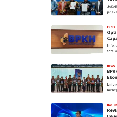
JAKAR
jangka
EKBIS
R
Opti
Capa
linfo.
total 
NEWS
R
BPKH
Eko
Linfo.
meneg
NASIO
Revi
Inve