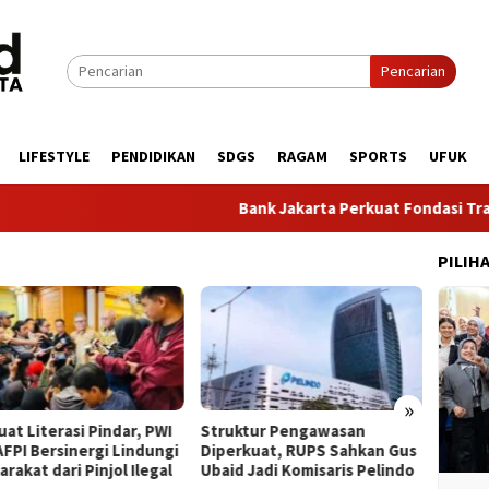
Pencarian
LIFESTYLE
PENDIDIKAN
SDGS
RAGAM
SPORTS
UFUK
Bank Jakarta Perkuat Fondasi Transforma
PILIH
»
at Literasi Pindar, PWI
​Struktur Pengawasan
BPKH 
AFPI Bersinergi Lindungi
Diperkuat, RUPS Sahkan Gus
Layana
rakat dari Pinjol Ilegal
Ubaid Jadi Komisaris Pelindo
Lewat