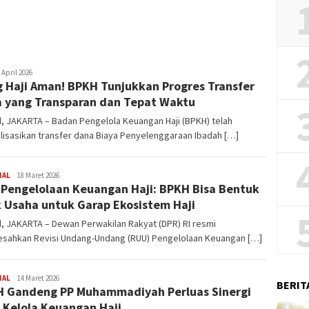
2026
daksi
 April 2026
 Haji Aman! BPKH Tunjukkan Progres Transfer
 yang Transparan dan Tepat Waktu
id, JAKARTA – Badan Pengelola Keuangan Haji (BPKH) telah
isasikan transfer dana Biaya Penyelenggaraan Ibadah […]
NAL
Redaksi
18 Maret 2026
Pengelolaan Keuangan Haji: BPKH Bisa Bentuk
 Usaha untuk Garap Ekosistem Haji
id, JAKARTA – Dewan Perwakilan Rakyat (DPR) RI resmi
sahkan Revisi Undang-Undang (RUU) Pengelolaan Keuangan […]
NAL
Redaksi
14 Maret 2026
BERIT
 Gandeng PP Muhammadiyah Perluas Sinergi
 Kelola Keuangan Haji