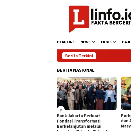
Loncat
ke
konten
HEADLINE
NEWS
EKBIS
HAJI
Berita Terkini
BERITA NASIONAL
«
 OSES Mulai Injeksi
Perku
Bank Jakarta Perkuat
imer Lepas Pantai
dan 
Fondasi Transformasi
tama di Indonesia
Masya
Berkelanjutan melalui