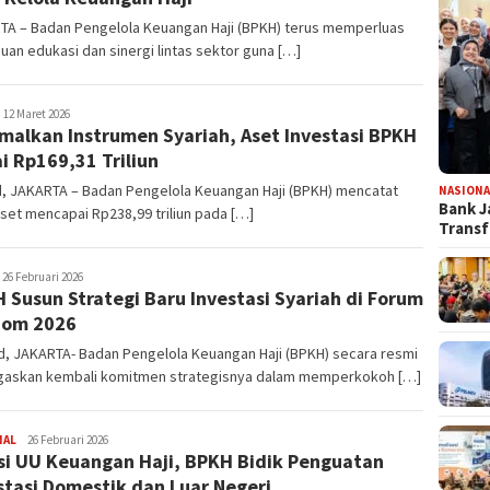
TA – Badan Pengelola Keuangan Haji (BPKH) terus memperluas
uan edukasi dan sinergi lintas sektor guna […]
edaksi
12 Maret 2026
malkan Instrumen Syariah, Aset Investasi BPKH
i Rp169,31 Triliun
id, JAKARTA – Badan Pengelola Keuangan Haji (BPKH) mencatat
NASIONA
Bank J
aset mencapai Rp238,99 triliun pada […]
Transf
edaksi
26 Februari 2026
 Susun Strategi Baru Investasi Syariah di Forum
nom 2026
id, JAKARTA- Badan Pengelola Keuangan Haji (BPKH) secara resmi
askan kembali komitmen strategisnya dalam memperkokoh […]
NAL
Redaksi
26 Februari 2026
si UU Keuangan Haji, BPKH Bidik Penguatan
stasi Domestik dan Luar Negeri