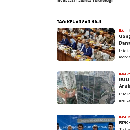
Investasi Talenta Teknologi
TAG:
KEUANGAN HAJI
HAJI
Re
8
Uang
Dana
linfo.
mereal
NASIO
RUU 
Anak
linfo.
menge
NASIO
BPKH
Tata