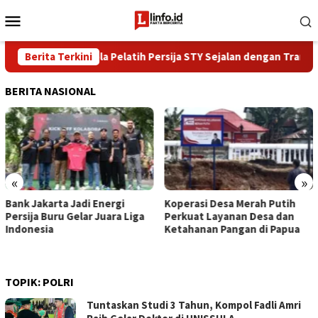
Loncat
Menu
ke
Mobile
konten
ilosofi Sepak Bola Pelatih Persija STY Sejalan dengan Transforma
Berita Terkini
BERITA NASIONAL
«
»
Bank Jakarta Jadi Energi
Koperasi Desa Merah Putih
Persija Buru Gelar Juara Liga
Perkuat Layanan Desa dan
Indonesia
Ketahanan Pangan di Papua
TOPIK:
POLRI
Tuntaskan Studi 3 Tahun, Kompol Fadli Amri