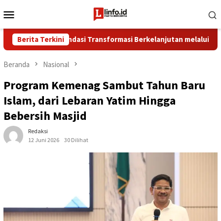
Loncat
Menu
ke
Mobile
konten
erkuat Fondasi Transformasi Berkelanjutan melalui Investasi Ta
Berita Terkini
Beranda
Nasional
Program Kemenag Sambut Tahun Baru
Islam, dari Lebaran Yatim Hingga
Bebersih Masjid
Redaksi
12 Juni 2026
30 Dilihat