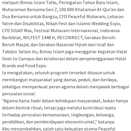
meliputi Bimas Islam Talks, Peringatan Tahun Baru Islam,
Muharaman Bersama Gen Z, 100.000 Khataman Al-Qur’an dan
Doa Bersama untuk Bangsa, CFD Peaceful Muharam, Lebaran
Yatim dan Disabilitas, Nikah Fest dan Islamic Wedding Expo,
CFD SIGAP Mas, Festival Muharam Internasional, Indonesia
Berkiblat, MILFEST 1448 H, RECONNECT, Gerakan Bersih-
Bersih Masjid, dan Gerakan Nasional Hijrah dari Israf dan
Tabdzir. Selain itu, Bimas Islam juga menggelar kegiatan Halal
Goes to Campus dan kolaborasi dalam penyelenggaraan Halal
Brands and Food Expo.
Ia mengatakan, seluruh program tersebut disusun untuk
membangun masyarakat yang damai, peduli, dan berdaya,
sekaligus memperkuat peran agama dalam menjawab berbagai
persoalan sosial.
“Agama harus hadir dalam kehidupan masyarakat, bukan hanya
dalam bentuk ritual, tetapi juga melalui kontribusi nyata
terhadap persoalan kemanusiaan, lingkungan, keluarga,
pendidikan, dan pemberdayaan ekonomi umat,” katanya.
Abu menambahkan, salah satu kekuatan utama Peaceful