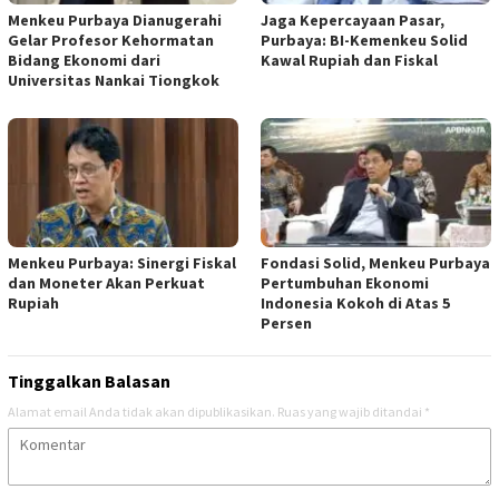
Menkeu Purbaya Dianugerahi
Jaga Kepercayaan Pasar,
Gelar Profesor Kehormatan
Purbaya: BI-Kemenkeu Solid
Bidang Ekonomi dari
Kawal Rupiah dan Fiskal
Universitas Nankai Tiongkok
Menkeu Purbaya: Sinergi Fiskal
​Fondasi Solid, Menkeu Purbaya
dan Moneter Akan Perkuat
Pertumbuhan Ekonomi
Rupiah
Indonesia Kokoh di Atas 5
Persen
Tinggalkan Balasan
Alamat email Anda tidak akan dipublikasikan.
Ruas yang wajib ditandai
*