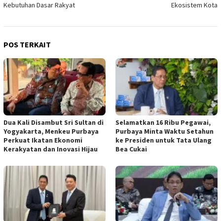
Kebutuhan Dasar Rakyat
Ekosistem Kota
POS TERKAIT
Dua Kali Disambut Sri Sultan di
​Selamatkan 16 Ribu Pegawai,
Yogyakarta, Menkeu Purbaya
Purbaya Minta Waktu Setahun
Perkuat Ikatan Ekonomi
ke Presiden untuk Tata Ulang
Kerakyatan dan Inovasi Hijau
Bea Cukai