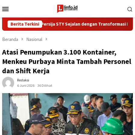
Loncat
Menu
ke
Mobile
konten
la Pelatih Persija STY Sejalan dengan Transformasi Bank Jakarta
Berita Terkini
Beranda
Nasional
Atasi Penumpukan 3.100 Kontainer,
Menkeu Purbaya Minta Tambah Personel
dan Shift Kerja
Redaksi
6 Juni 2026
36 Dilihat