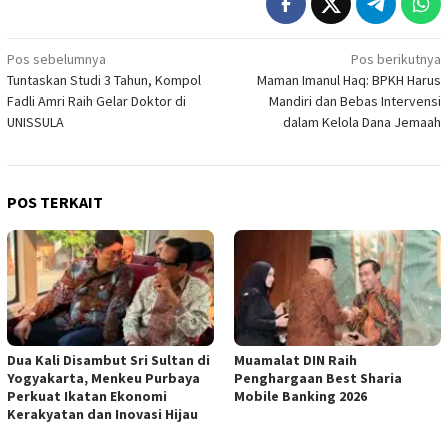
Navigasi
Pos sebelumnya
Pos berikutnya
Tuntaskan Studi 3 Tahun, Kompol
Maman Imanul Haq: BPKH Harus
pos
Fadli Amri Raih Gelar Doktor di
Mandiri dan Bebas Intervensi
UNISSULA
dalam Kelola Dana Jemaah
POS TERKAIT
Dua Kali Disambut Sri Sultan di
​Muamalat DIN Raih
Yogyakarta, Menkeu Purbaya
Penghargaan Best Sharia
Perkuat Ikatan Ekonomi
Mobile Banking 2026
Kerakyatan dan Inovasi Hijau