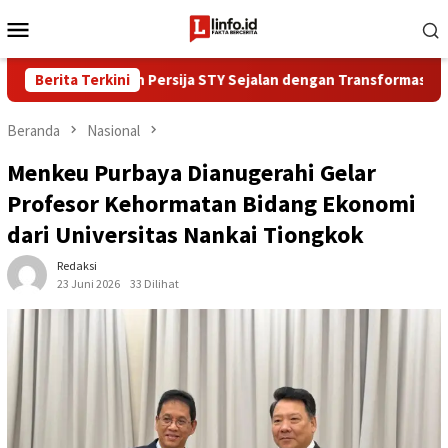
Loncat
Menu
ke
Mobile
konten
k Bola Pelatih Persija STY Sejalan dengan Transformasi Bank Jaka
Berita Terkini
Beranda
Nasional
Menkeu Purbaya Dianugerahi Gelar
Profesor Kehormatan Bidang Ekonomi
dari Universitas Nankai Tiongkok
Redaksi
23 Juni 2026
33 Dilihat