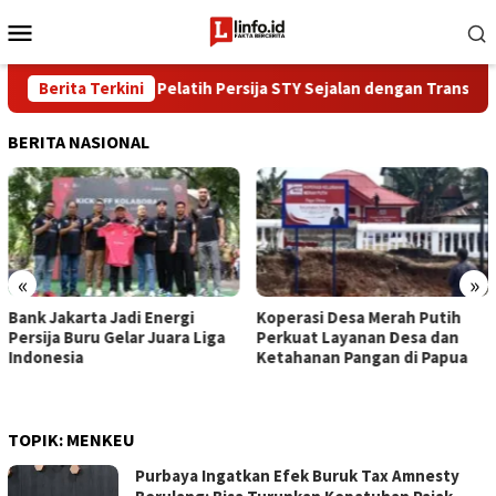
Loncat
Menu
ke
Mobile
konten
osofi Sepak Bola Pelatih Persija STY Sejalan dengan Transformasi
Berita Terkini
BERITA NASIONAL
«
»
Bank Jakarta Jadi Energi
Koperasi Desa Merah Putih
Persija Buru Gelar Juara Liga
Perkuat Layanan Desa dan
Indonesia
Ketahanan Pangan di Papua
TOPIK:
MENKEU
Purbaya Ingatkan Efek Buruk Tax Amnesty