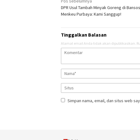
Navigasi
Pos sebelumnya
DPR Usul Tambah Minyak Goreng di Bansos
pos
Menkeu Purbaya: Kami Sanggup!
Tinggalkan Balasan
Alamat email Anda tidak akan dipublikasikan.
Ru
Simpan nama, email, dan situs web say