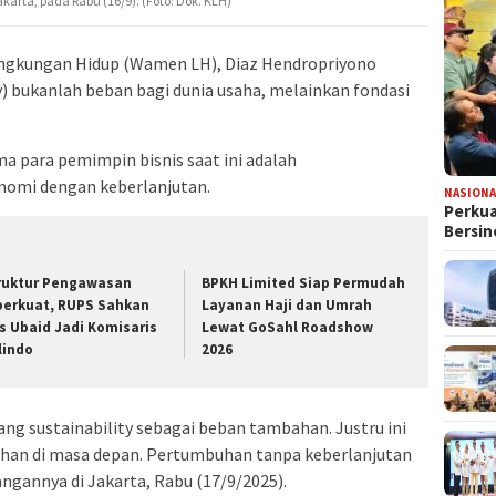
karta, pada Rabu (16/9). (Foto: Dok. KLH)
ingkungan Hidup (Wamen LH), Diaz Hendropriyono
y) bukanlah beban bagi dunia usaha, melainkan fondasi
a para pemimpin bisnis saat ini adalah
omi dengan keberlanjutan.
NASIONA
Perkua
Bersin
truktur Pengawasan
BPKH Limited Siap Permudah
perkuat, RUPS Sahkan
Layanan Haji dan Umrah
s Ubaid Jadi Komisaris
Lewat GoSahl Roadshow
lindo
2026
ng sustainability sebagai beban tambahan. Justru ini
tahan di masa depan. Pertumbuhan tanpa keberlanjutan
angannya di Jakarta, Rabu (17/9/2025).