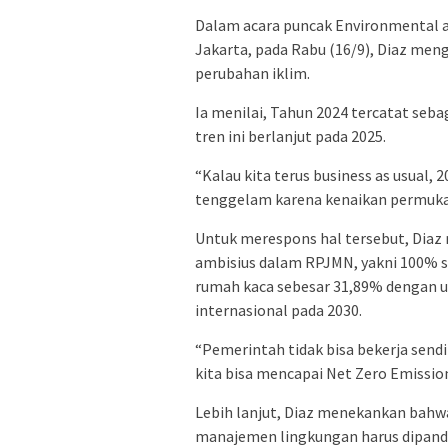
Dalam acara puncak Environmental an
Jakarta, pada Rabu (16/9), Diaz men
perubahan iklim.
Ia menilai, Tahun 2024 tercatat seba
tren ini berlanjut pada 2025.
“Kalau kita terus business as usual, 2
tenggelam karena kenaikan permukaan
Untuk merespons hal tersebut, Dia
ambisius dalam RPJMN, yakni 100% s
rumah kaca sebesar 31,89% dengan u
internasional pada 2030.
“Pemerintah tidak bisa bekerja sendi
kita bisa mencapai Net Zero Emission
Lebih lanjut, Diaz menekankan bahwa
manajemen lingkungan harus dipand