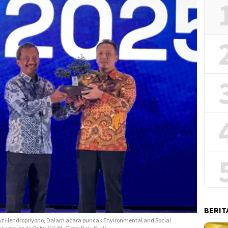
BERIT
az Hendropriyono, Dalam acara puncak Environmental and Social