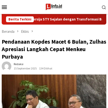
Loncat
Menu
ke
Mobile
konten
a Pelatih Persija STY Sejalan dengan Transformasi Bank Jakarta
Berita Terkini
Beranda
Ekbis
Pendanaan Kopdes Macet 6 Bulan, Zulhas
Apresiasi Langkah Cepat Menkeu
Purbaya
Redaksi
15 September 2025
134 Dilihat