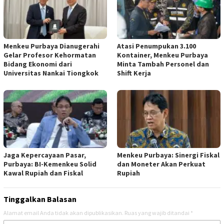
Menkeu Purbaya Dianugerahi
Atasi Penumpukan 3.100
Gelar Profesor Kehormatan
Kontainer, Menkeu Purbaya
Bidang Ekonomi dari
Minta Tambah Personel dan
Universitas Nankai Tiongkok
Shift Kerja
Jaga Kepercayaan Pasar,
Menkeu Purbaya: Sinergi Fiskal
Purbaya: BI-Kemenkeu Solid
dan Moneter Akan Perkuat
Kawal Rupiah dan Fiskal
Rupiah
Tinggalkan Balasan
Alamat email Anda tidak akan dipublikasikan.
Ruas yang wajib ditandai
*