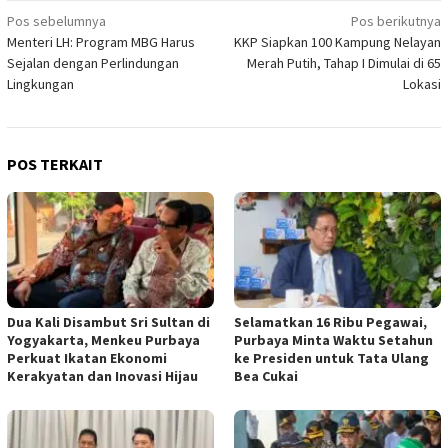
Navigasi
Pos sebelumnya
Pos berikutnya
Menteri LH: Program MBG Harus
KKP Siapkan 100 Kampung Nelayan
pos
Sejalan dengan Perlindungan
Merah Putih, Tahap I Dimulai di 65
Lingkungan
Lokasi
POS TERKAIT
Dua Kali Disambut Sri Sultan di
​Selamatkan 16 Ribu Pegawai,
Yogyakarta, Menkeu Purbaya
Purbaya Minta Waktu Setahun
Perkuat Ikatan Ekonomi
ke Presiden untuk Tata Ulang
Kerakyatan dan Inovasi Hijau
Bea Cukai