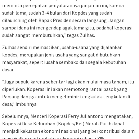
meminta percepatan penyalurannya pinjaman ini, karena
sudah lama, sudah 3-4 bulan dari Kopdes yang sudah
di
launching
oleh Bapak Presiden secara langsung. Jangan
sampai dana ini mengendap agak lama gitu, padahal koperasi
sudah sangat membutuhkan,” tegas Zulhas.
Zulhas sendiri memastikan, usaha-usaha yang dijalankan
kopdes, merupakan jenis usaha yang sangat dibutuhkan
masyarakat, seperti usaha sembako dan segala kebutuhan
dasar.
“Juga pupuk, karena sebentar lagi akan mulai masa tanam, itu
diperlukan. Koperasi ini akan memotong rantai pasok yang
Panjang dan jga untuk mengeliminir tengkulak-tengkulan di
desa,” imbuhnya.
Sebelumnya, Menteri Koperasi Ferry Juliantono mengatakan,
Koperasi Desa Kelurahan (Kopdes/Kel) Merah Putih dapat
menjadi kekuatan ekonomi nasional yang berkontribusi dalam
mewujudkan pertumbuhan ekonomi sebesar 8%.