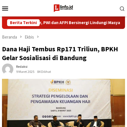
Loncat
Menu
ke
Mobile
konten
erasi Pindar, PWI dan AFPI Bersinergi Lindungi Masyarakat dari Pinj
Berita Terkini
Beranda
Ekbis
Dana Haji Tembus Rp171 Triliun, BPKH
Gelar Sosialisasi di Bandung
Redaksi
9 Maret 2025
84 Dilihat