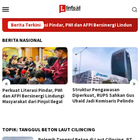
Loncat
Menu
ke
Mobile
konten
Perkuat Literasi Pindar, PWI dan AFPI Bersinergi Lindungi Masyar
Berita Terkini
BERITA NASIONAL
«
»
​Struktur Pengawasan
Perkuat Literasi Pindar, PWI
Diperkuat, RUPS Sahkan Gus
dan AFPI Bersinergi Lindungi
Ubaid Jadi Komisaris Pelindo
Masyarakat dari Pinjol Ilegal
TOPIK:
TANGGUL BETON LAUT CILINCING
Polemik Tanggul Beton di Laut Cilincing, PT