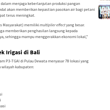
 dalam menjaga keberlanjutan produksi pangan
 andal akan memberikan kepastian pasokan air bagi petani
apat terus meningkat.
is Masyarakat) memiliki
multiplier effect
yang besar.
 juga memberikan penghasilan langsung kepada
rya, sehingga mampu menggerakkan ekonomi lokal,”
 Irigasi di Bali
ram P3-TGAI di Pulau Dewata menyasar 78 lokasi yang
m wilayah kabupaten:
si
i
kasi