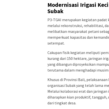
Modernisasi Irigasi Kec
Subak
​P3-TGAI merupakan kegiatan padat k
melalui rekonstruksi, rehabilitasi, 
melibatkan masyarakat petani sebaga
memperkuat kapasitas dan kemandir
setempat.
​Cakupan fisik kegiatan meliputi pem
kurang dari 150 hektare, jaringan irig
yang dibangun diproyeksikan mampu m
terutama dalam menghadapi musim k
​Khusus di Provinsi Bali, pelaksanaa
organisasi Subak yang telah lama men
Melalui kolaborasi erat dan jaringan 
diharapkan kian produktif, tanggu
dari tingkat desa.