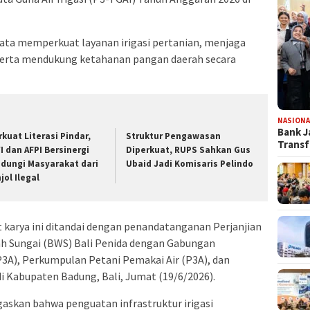
yata memperkuat layanan irigasi pertanian, menjaga
, serta mendukung ketahanan pangan daerah secara
NASIONA
Bank J
rkuat Literasi Pindar,
​Struktur Pengawasan
Transf
I dan AFPI Bersinergi
Diperkuat, RUPS Sahkan Gus
ndungi Masyarakat dari
Ubaid Jadi Komisaris Pelindo
jol Ilegal
 karya ini ditandai dengan penandatanganan Perjanjian
yah Sungai (BWS) Bali Penida dengan Gabungan
3A), Perkumpulan Petani Pemakai Air (P3A), dan
 Kabupaten Badung, Bali, Jumat (19/6/2026).
askan bahwa penguatan infrastruktur irigasi