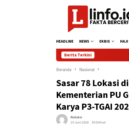
Loncat
ke
konten
HEADLINE
NEWS
EKBIS
HAJI
Berita Terkini
Beranda
Nasional
Sasar 78 Lokasi d
Kementerian PU G
Karya P3-TGAI 2026
Redaksi
25 Juni 2026
30 Dilihat