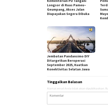
Kementerian PU Tangani
Pemu
Longsor di Ruas Pameu–
Terd
Geumpang, Akses Jalan
Suma
Diupayakan Segera Dibuka
Mayo
Kemb
Jembatan Pandansimo DIY
Ditargetkan Beroperasi
September 2025, Kuatkan
Konektivitas Selatan Jawa
Tinggalkan Balasan
Alamat email Anda tidak akan dipublikasikan.
Ru