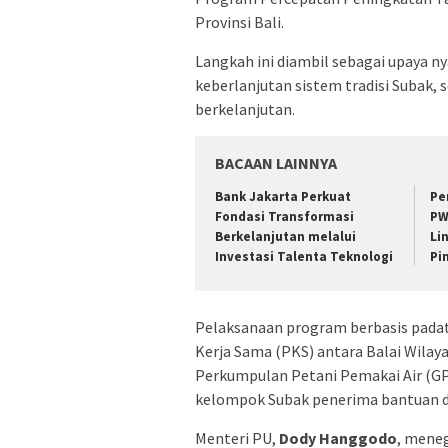
Provinsi Bali.
Langkah ini diambil sebagai upaya n
keberlanjutan sistem tradisi Subak
berkelanjutan.
BACAAN LAINNYA
Bank Jakarta Perkuat
Pe
Fondasi Transformasi
PW
Berkelanjutan melalui
Li
Investasi Talenta Teknologi
Pin
​Pelaksanaan program berbasis padat
Kerja Sama (PKS) antara Balai Wila
Perkumpulan Petani Pemakai Air (GP
kelompok Subak penerima bantuan di
​Menteri PU,
Dody Hanggodo
, meneg