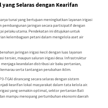
il yang Selaras dengan Kearifan
arya tunai yang bertujuan meningkatkan layanan irigasi
dan pembangunan jaringan secara partisipatif dengan
i pelaku utama. Pendekatan ini ditujukan untuk
ian kelembagaan petani dalam mengelola aset air
benahan jaringan irigasi kecil dengan luas layanan
asi tersier, maupun saluran irigasi desa. Infrastruktur
enjaga keandalan distribusi air baku pertanian,
emarau serta tantangan perubahan iklim.
n P3-TGAI dirancang secara selaras dengan sistem
jadi kearifan lokal masyarakat dalam tata kelola air.
irigasi yang semakin optimal, sektor pertanian Bali
h, dan mampu menopang pertumbuhan ekonomi daerah