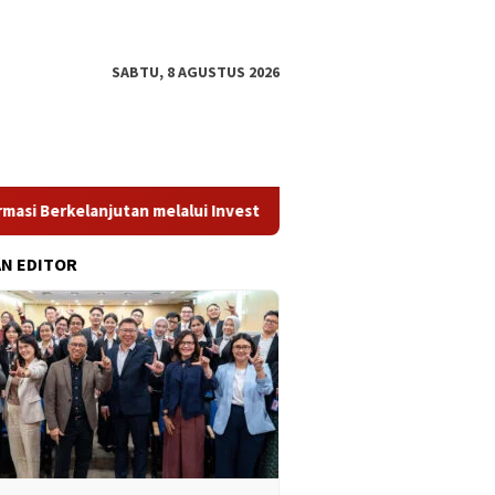
SABTU, 8 AGUSTUS 2026
utan melalui Investasi Talenta Teknologi
Perkuat Literasi
AN EDITOR