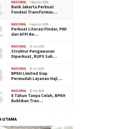
1
NASIONAL
7 Agustus 2026
Bank Jakarta Perkuat
Fondasi Transformas…
2
NASIONAL
6 Agustus 2026
Perkuat Literasi Pindar, PWI
dan AFPI Be…
3
NASIONAL
31 Juli 2026
​Struktur Pengawasan
Diperkuat, RUPS Sah…
4
NASIONAL
30 Juli 2026
BPKH Limited Siap
Permudah Layanan Haji …
5
NASIONAL
30 Juli 2026
​8 Tahun Tanpa Celah, BPKH
Buktikan Tran…
A UTAMA