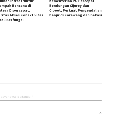
lihan Infrastruktur
Kementerian PU Percepat
ampak Bencana di
Bendungan Cijurey dan
tera Dipercepat,
Cibeet, Perkuat Pengendalian
ritas Akses Konektivitas
Banjir di Karawang dan Bekasi
ali Berfungsi
as yang wajib ditandai
*