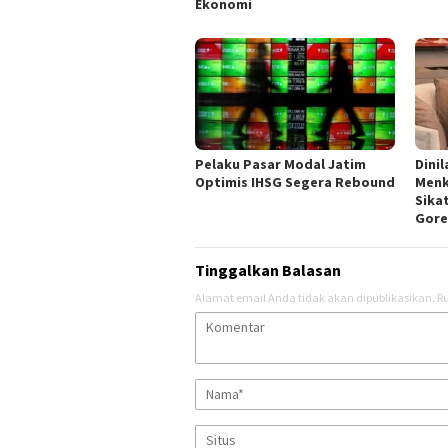
Ekonomi
Pelaku Pasar Modal Jatim
Dinil
Optimis IHSG Segera Rebound
Menk
Sika
Gore
Tinggalkan Balasan
Alamat email Anda tidak akan dipublikasikan.
Ru