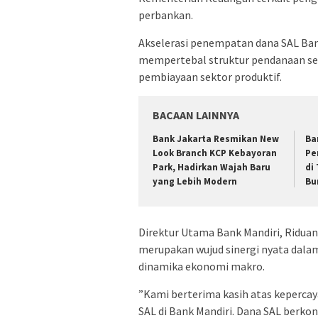
perbankan.
Akselerasi penempatan dana SAL Bank
mempertebal struktur pendanaan se
pembiayaan sektor produktif.
BACAAN LAINNYA
Bank Jakarta Resmikan New
Ba
Look Branch KCP Kebayoran
Pe
Park, Hadirkan Wajah Baru
di
yang Lebih Modern
Bu
​Direktur Utama Bank Mandiri, Riduan
merupakan wujud sinergi nyata dalam
dinamika ekonomi makro.
​”Kami berterima kasih atas keper
SAL di Bank Mandiri. Dana SAL berk