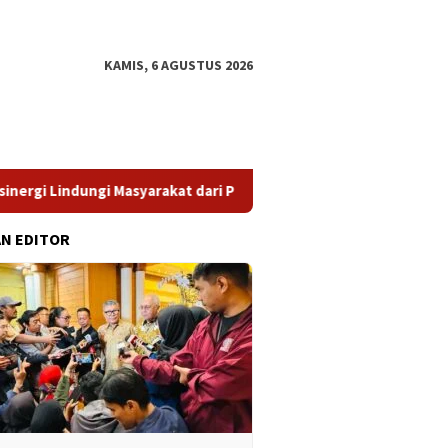
KAMIS, 6 AGUSTUS 2026
Masyarakat dari Pinjol Ilegal
​Struktur Pengawasan Diper
AN EDITOR