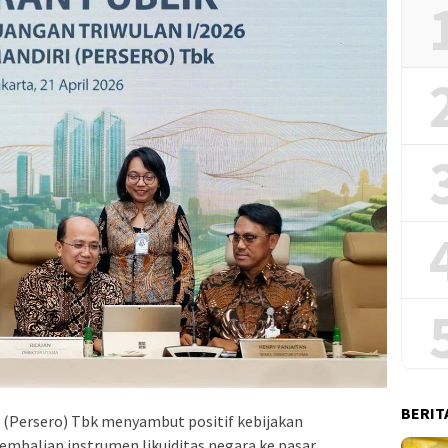
BERIT
 (Persero) Tbk menyambut positif kebijakan
mbalian instrumen likuiditas negara ke pasar