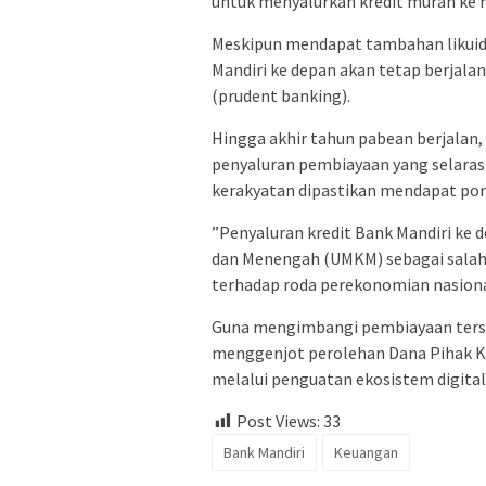
untuk menyalurkan kredit murah ke 
​Meskipun mendapat tambahan likuid
Mandiri ke depan akan tetap berjala
(prudent banking).
​Hingga akhir tahun pabean berjala
penyaluran pembiayaan yang selaras
kerakyatan dipastikan mendapat porsi
​”Penyaluran kredit Bank Mandiri ke 
dan Menengah (UMKM) sebagai salah 
terhadap roda perekonomian nasiona
​Guna mengimbangi pembiayaan terse
menggenjot perolehan Dana Pihak Ke
melalui penguatan ekosistem digital 
Post Views:
33
Bank Mandiri
Keuangan