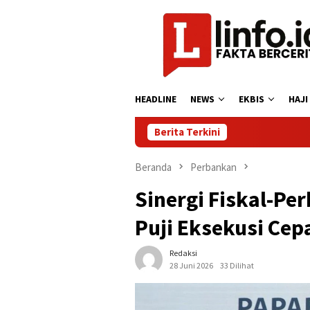
Loncat
ke
konten
HEADLINE
NEWS
EKBIS
HAJI
Berita Terkini
Beranda
Perbankan
Sinergi Fiskal-Pe
Puji Eksekusi Ce
Redaksi
28 Juni 2026
33 Dilihat