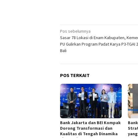
Navigasi
Pos sebelumnya
Sasar 78 Lokasi di Enam Kabupaten, Keme
pos
PU Gulirkan Program Padat Karya P3-TGAI 2
Bali
POS TERKAIT
Bank Jakarta dan BEI Kompak
Bank
Dorong Transformasi dan
Stra
Kualitas di Tengah Dinamika
yang