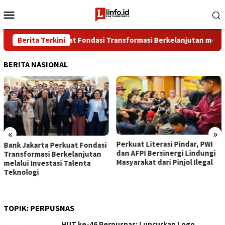
Loncat
Menu
ke
Mobile
konten
k Jakarta Perkuat Fondasi Transformasi Berkelanjutan melalui In
Berita Terkini
BERITA NASIONAL
«
»
Perkuat Literasi Pindar, PWI
​Struktur Pengawas
t Fondasi
dan AFPI Bersinergi Lindungi
Diperkuat, RUPS Sa
anjutan
Masyarakat dari Pinjol Ilegal
Ubaid Jadi Komisaris
lenta
TOPIK:
PERPUSNAS
HUT ke-46 Perpusnas: Luncurkan Logo