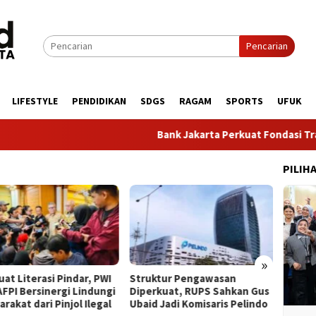
Pencarian
LIFESTYLE
PENDIDIKAN
SDGS
RAGAM
SPORTS
UFUK
Bank Jakarta Perkuat Fondasi Transform
PILIH
»
at Literasi Pindar, PWI
​Struktur Pengawasan
BPKH 
AFPI Bersinergi Lindungi
Diperkuat, RUPS Sahkan Gus
Layana
rakat dari Pinjol Ilegal
Ubaid Jadi Komisaris Pelindo
Lewat