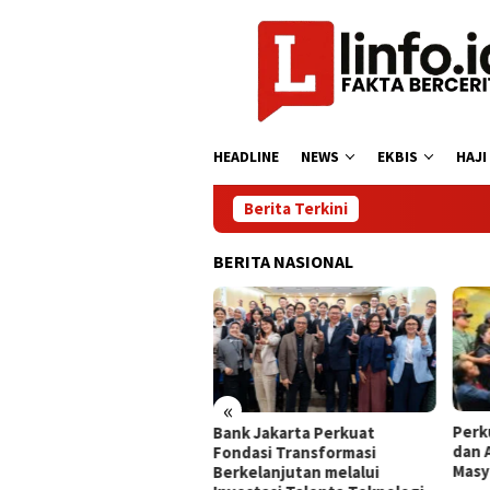
Loncat
ke
konten
HEADLINE
NEWS
EKBIS
HAJI
Berita Terkini
BERITA NASIONAL
«
 OSES Mulai Injeksi
Perku
Bank Jakarta Perkuat
imer Lepas Pantai
dan 
Fondasi Transformasi
tama di Indonesia
Masya
Berkelanjutan melalui