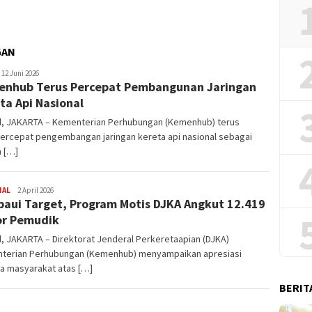
2026
GAN
edaksi
12 Juni 2026
nhub Terus Percepat Pembangunan Jaringan
ta Api Nasional
.id, JAKARTA – Kementerian Perhubungan (Kemenhub) terus
rcepat pengembangan jaringan kereta api nasional sebagai
n […]
NAL
Redaksi
2 April 2026
aui Target, Program Motis DJKA Angkut 12.419
r Pemudik
id, JAKARTA – Direktorat Jenderal Perkeretaapian (DJKA)
terian Perhubungan (Kemenhub) menyampaikan apresiasi
a masyarakat atas […]
BERIT