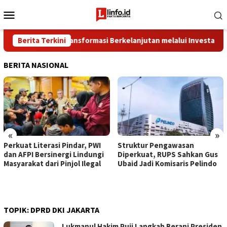
Loncat
Menu
ke
Mobile
konten
kuat Fondasi Transformasi Berkelanjutan melalui Investasi Talen
Berita Terkini
BERITA NASIONAL
«
»
Perkuat Literasi Pindar, PWI
​Struktur Pengawasan
dan AFPI Bersinergi Lindungi
Diperkuat, RUPS Sahkan Gus
Masyarakat dari Pinjol Ilegal
Ubaid Jadi Komisaris Pelindo
TOPIK:
DPRD DKI JAKARTA
Lukmanul Hakim Puji Langkah Berani Presiden