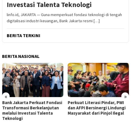
Investasi Talenta Teknologi
linfo.id, JAKARTA — Guna memperkuat fondasi teknologi di tengah
digitalisasi industri keuangan, Bank Jakarta resmi […]
BERITA TERKINI
BERITA NASIONAL
«
»
Fondasi
Perkuat Literasi Pindar, PWI
​Struktur Pengawasan
jutan
dan AFPI Bersinergi Lindungi
Diperkuat, RUPS Sahk
ta
Masyarakat dari Pinjol Ilegal
Ubaid Jadi Komisaris P