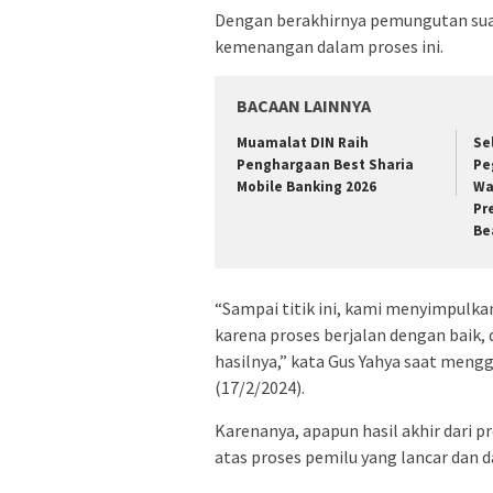
Dengan berakhirnya pemungutan sua
kemenangan dalam proses ini.
BACAAN LAINNYA
​Muamalat DIN Raih
​S
Penghargaan Best Sharia
Pe
Mobile Banking 2026
Wa
Pr
Be
“Sampai titik ini, kami menyimpulka
karena proses berjalan dengan baik, 
hasilnya,” kata Gus Yahya saat meng
(17/2/2024).
Karenanya, apapun hasil akhir dari p
atas proses pemilu yang lancar dan d