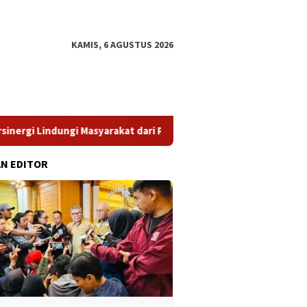
KAMIS, 6 AGUSTUS 2026
 Masyarakat dari Pinjol Ilegal
​Struktur Pengawasan Dipe
AN EDITOR