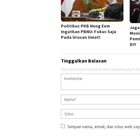
Politikus PKB Neng Eem
Jaga
Ingatkan PBNU: Fokus Saja
Moni
Pada Urusan Umat!
Pemi
DIY
Tinggalkan Balasan
Alamat email Anda tidak akan dipublikasikan.
Ru
Simpan nama, email, dan situs web say