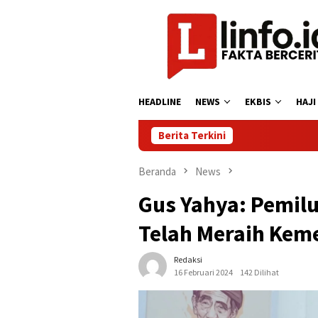
Loncat
ke
konten
HEADLINE
NEWS
EKBIS
HAJI
Berita Terkini
Beranda
News
Gus Yahya: Pemilu
Telah Meraih Ke
Redaksi
16 Februari 2024
142 Dilihat