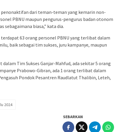
penonaktifan dari teman-teman yang kemarin non-
uh personel PBNU maupun pengurus-pengurus badan otonom
s sebagaimana biasa,” kata dia.
 terdapat 63 orang personel PBNU yang terlibat dalam
ilu, baik sebagai tim sukses, juru kampanye, maupun
bat dalam Tim Sukses Ganjar-Mahfud, ada sekitar 5 orang
kampanye Prabowo-Gibran, ada 1 orang terlibat dalam
Pengasuh Pondok Pesantren Raudlatut Thalibin, Leteh,
lu 2024
SEBARKAN