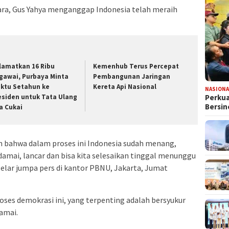
ra, Gus Yahya menganggap Indonesia telah meraih
elamatkan 16 Ribu
Kemenhub Terus Percepat
gawai, Purbaya Minta
Pembangunan Jaringan
ktu Setahun ke
Kereta Api Nasional
NASIONA
esiden untuk Tata Ulang
Perkua
Bersin
a Cukai
n bahwa dalam proses ini Indonesia sudah menang,
damai, lancar dan bisa kita selesaikan tinggal menunggu
gelar jumpa pers di kantor PBNU, Jakarta, Jumat
roses demokrasi ini, yang terpenting adalah bersyukur
amai.