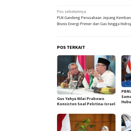
Navigasi
Pos sebelumnya
PLN Gandeng Perusahaan Jepang Kemban
pos
Bisnis Energi Primer dari Gas hingga Hidro
POS TERKAIT
PBNU
Sama
Gus Yahya Nilai Prabowo
Hubu
Konsisten Soal Pelstina-Israel