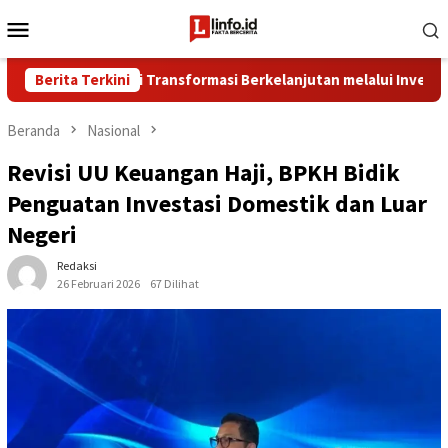
Loncat
Menu
ke
Mobile
konten
uat Fondasi Transformasi Berkelanjutan melalui Investasi Talen
Berita Terkini
Beranda
Nasional
Revisi UU Keuangan Haji, BPKH Bidik
Penguatan Investasi Domestik dan Luar
Negeri
Redaksi
26 Februari 2026
67 Dilihat