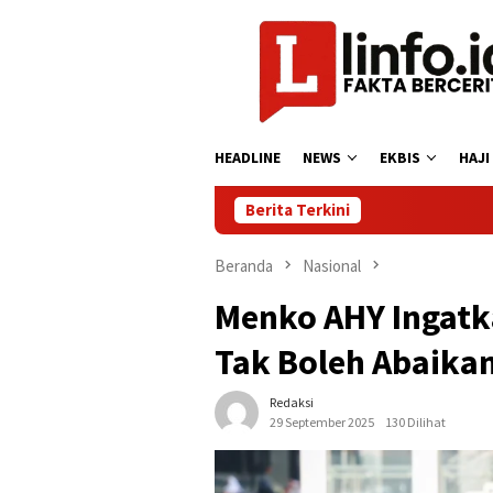
Loncat
ke
konten
HEADLINE
NEWS
EKBIS
HAJI
Berita Terkini
Beranda
Nasional
Menko AHY Ingat
Tak Boleh Abaika
Redaksi
29 September 2025
130 Dilihat