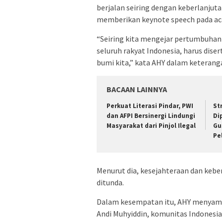
berjalan seiring dengan keberlanjuta
memberikan keynote speech pada a
“Seiring kita mengejar pertumbuha
seluruh rakyat Indonesia, harus dis
bumi kita,” kata AHY dalam keterangan
BACAAN LAINNYA
Perkuat Literasi Pindar, PWI
​S
dan AFPI Bersinergi Lindungi
Di
Masyarakat dari Pinjol Ilegal
Gu
Pe
Menurut dia, kesejahteraan dan kebe
ditunda.
Dalam kesempatan itu, AHY menyamp
Andi Muhyiddin, komunitas Indonesi