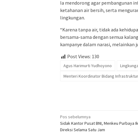
Ia mendorong agar pembangunan in
ketahanan air bersih, serta mengura
lingkungan.
“Karena tanpa air, tidak ada kehidup
bersama-sama dengan semua kalangan
kampanye dalam narasi, melainkan ju
Post Views:
130
Agus Harimurti Yudhoyono
Lingkung
Menteri Koordinator Bidang Infrastrukt
Navigasi
Pos sebelumnya
Sidak Kantor Pusat BNI, Menkeu Purbaya I
pos
Direksi Selama Satu Jam