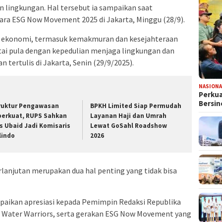
n lingkungan. Hal tersebut ia sampaikan saat
cara
ESG Now Movement 2025
di Jakarta, Minggu (28/9).
n ekonomi, termasuk kemakmuran dan kesejahteraan
ertai pula dengan kepedulian menjaga lingkungan dan
 tertulis di Jakarta, Senin (29/9/2025).
NASIONA
Perkua
Bersin
truktur Pengawasan
BPKH Limited Siap Permudah
perkuat, RUPS Sahkan
Layanan Haji dan Umrah
s Ubaid Jadi Komisaris
Lewat GoSahl Roadshow
lindo
2026
rlanjutan merupakan dua hal penting yang tidak bisa
aikan apresiasi kepada Pemimpin Redaksi Republika
a Water Warriors, serta gerakan ESG Now Movement yang