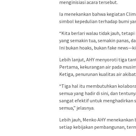
menginisiasi acara tersebut.
Ia menekankan bahwa kegiatan
Clim
simbol kepedulian terhadap bumi yan
“Kita berlari walau tidak jauh, tet
yang semakin tua, semakin panas, da
Ini bukan hoaks, bukan fake news—k
Lebih lanjut, AHY menyoroti tiga tan
Pertama, kekurangan air pada musim 
Ketiga, penurunan kualitas air akib
“Tiga hal itu membutuhkan kolaboras
semua yang hadir di sini, dan tentu
sangat efektif untuk menghadirkan so
semua,” jelasnya.
Lebih jauh, Menko AHY menekankan 
setiap kebijakan pembangunan, ter