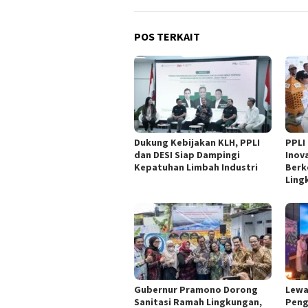
POS TERKAIT
Dukung Kebijakan KLH, PPLI
PPLI
dan DESI Siap Dampingi
Inov
Kepatuhan Limbah Industri
Berk
Ling
Gubernur Pramono Dorong
Lewa
Sanitasi Ramah Lingkungan,
Peng