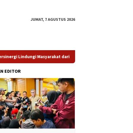
JUMAT, 7 AGUSTUS 2026
gi Masyarakat dari Pinjol Ilegal
​Struktur Pengawasan Dip
AN EDITOR