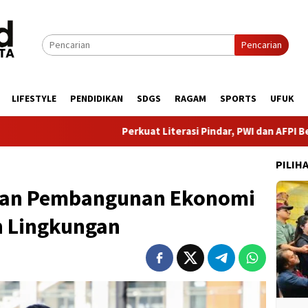
Pencarian
LIFESTYLE
PENDIDIKAN
SDGS
RAGAM
SPORTS
UFUK
Perkuat Literasi Pindar, PWI dan AFPI Bersinergi Lindun
PILIH
kan Pembangunan Ekonomi
n Lingkungan