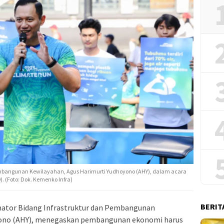
Pembangunan Kewilayahan, Agus Harimurti Yudhoyono (AHY), dalam acara
. (Foto: Dok. Kemenko Infra)
BERIT
nator Bidang Infrastruktur dan Pembangunan
yono (AHY), menegaskan pembangunan ekonomi harus