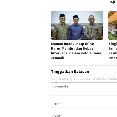
Haji
Maman Imanul Haq: BPKH
Ting
Harus Mandiri dan Bebas
Jema
Intervensi dalam Kelola Dana
Fasil
Jemaah
Emba
Tinggalkan Balasan
Alamat email Anda tidak akan dipublikasikan.
Ru