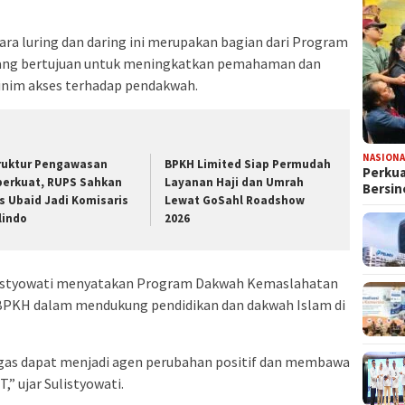
ara luring dan daring ini merupakan bagian dari Program
ng bertujuan untuk meningkatkan pemahaman dan
minim akses terhadap pendakwah.
NASIONA
truktur Pengawasan
BPKH Limited Siap Permudah
Perkua
perkuat, RUPS Sahkan
Layanan Haji dan Umrah
Bersin
s Ubaid Jadi Komisaris
Lewat GoSahl Roadshow
lindo
2026
istyowati menyatakan Program Dakwah Kemaslahatan
PKH dalam mendukung pendidikan dan dakwah Islam di
ugas dapat menjadi agen perubahan positif dan membawa
,” ujar Sulistyowati.