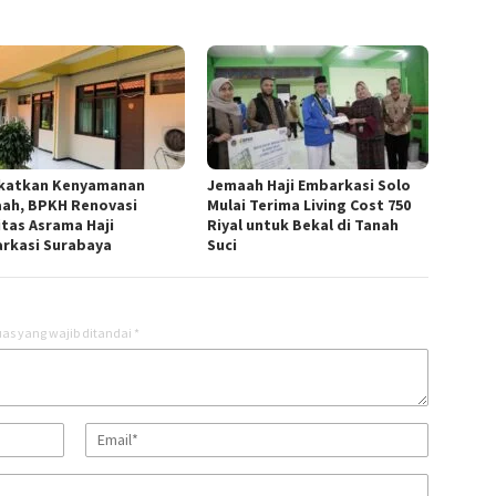
katkan Kenyamanan
Jemaah Haji Embarkasi Solo
ah, BPKH Renovasi
Mulai Terima Living Cost 750
itas Asrama Haji
Riyal untuk Bekal di Tanah
rkasi Surabaya
Suci
as yang wajib ditandai
*