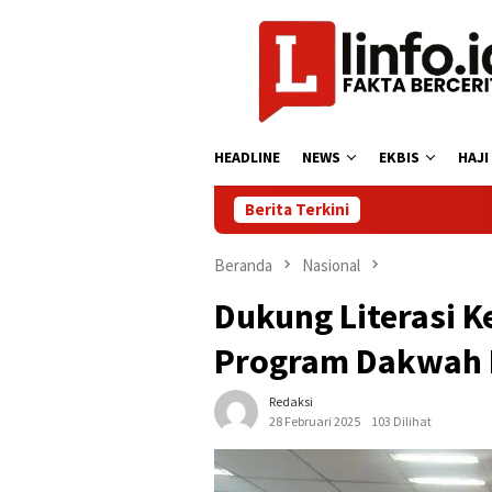
Loncat
ke
konten
HEADLINE
NEWS
EKBIS
HAJI
Berita Terkini
Beranda
Nasional
Dukung Literasi 
Program Dakwah 
Redaksi
28 Februari 2025
103 Dilihat