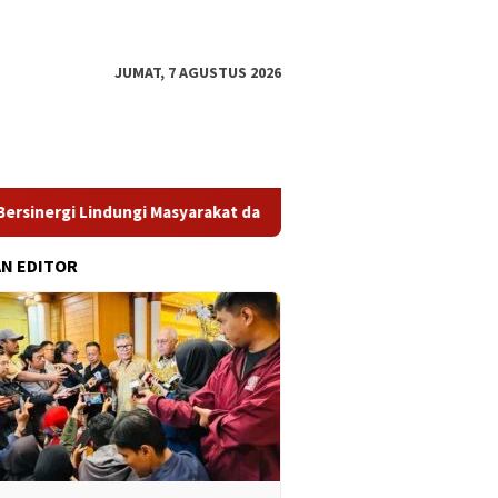
JUMAT, 7 AGUSTUS 2026
 Lindungi Masyarakat dari Pinjol Ilegal
​Struktur Pengawa
AN EDITOR