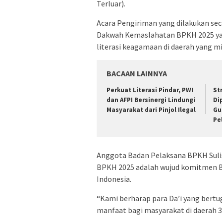
Terluar).
Acara Pengiriman yang dilakukan sec
Dakwah Kemaslahatan BPKH 2025 ya
literasi keagamaan di daerah yang 
BACAAN LAINNYA
Perkuat Literasi Pindar, PWI
​S
dan AFPI Bersinergi Lindungi
Di
Masyarakat dari Pinjol Ilegal
Gu
Pe
Anggota Badan Pelaksana BPKH Sul
BPKH 2025 adalah wujud komitmen B
Indonesia.
“Kami berharap para Da’i yang bert
manfaat bagi masyarakat di daerah 3T