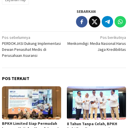
SEBARKAN
Navigasi
Pos sebelumnya
Pos berikutnya
PERDOKJASI Dukung Implementasi
Menkomdigi: Media Nasional Harus
pos
Dewan Penasihat Medis di
Jaga Kredibilitas
Perusahaan Asuransi
POS TERKAIT
BPKH Limited Siap Permudah
​8 Tahun Tanpa Celah, BPKH