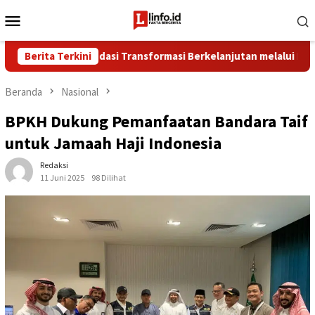
Loncat
Menu
ke
Mobile
konten
erkuat Fondasi Transformasi Berkelanjutan melalui Investasi Tal
Berita Terkini
Beranda
Nasional
BPKH Dukung Pemanfaatan Bandara Taif
untuk Jamaah Haji Indonesia
Redaksi
11 Juni 2025
98 Dilihat