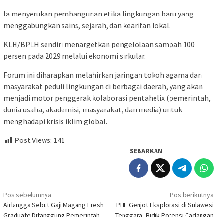
Ia menyerukan pembangunan etika lingkungan baru yang
menggabungkan sains, sejarah, dan kearifan lokal.
KLH/BPLH sendiri menargetkan pengelolaan sampah 100
persen pada 2029 melalui ekonomi sirkular.
Forum ini diharapkan melahirkan jaringan tokoh agama dan
masyarakat peduli lingkungan di berbagai daerah, yang akan
menjadi motor penggerak kolaborasi pentahelix (pemerintah,
dunia usaha, akademisi, masyarakat, dan media) untuk
menghadapi krisis iklim global.
Post Views:
141
SEBARKAN
Navigasi
Pos sebelumnya
Pos berikutnya
Airlangga Sebut Gaji Magang Fresh
PHE Genjot Eksplorasi di Sulawesi
pos
Graduate Ditanggung Pemerintah
Tenggara, Bidik Potensi Cadangan