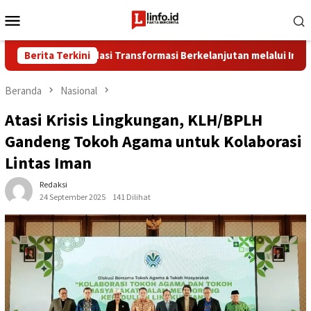
Loncat
Menu
ke
Mobile
konten
erkuat Fondasi Transformasi Berkelanjutan melalui Investasi Tal
Berita Terkini
Beranda
Nasional
Atasi Krisis Lingkungan, KLH/BPLH
Gandeng Tokoh Agama untuk Kolaborasi
Lintas Iman
Redaksi
24 September 2025
141 Dilihat