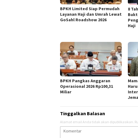
BPKH Limited Siap Permudah
​8 T
Layanan Haji dan Umrah Lewat
Bukt
GoSahl Roadshow 2026
Peng
Haji
BPKH Pangkas Anggaran
Mama
Operasional 2026 Rp100,31
Haru
Miliar
Inte
Jem
Tinggalkan Balasan
Alamat email Anda tidak akan dipublikasikan.
Ru