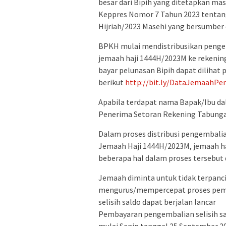
besar dari Bipih yang ditetapkan m
Keppres Nomor 7 Tahun 2023 tentang
Hijriah/2023 Masehi yang bersumber d
BPKH mulai mendistribusikan pengem
jemaah haji 1444H/2023M ke rekenin
bayar pelunasan Bipih dapat dilihat 
berikut
http://bit.ly/DataJemaahPe
Apabila terdapat nama Bapak/Ibu d
Penerima Setoran Rekening Tabunga
Dalam proses distribusi pengembalia
Jemaah Haji 1444H/2023M, jemaah ha
beberapa hal dalam proses tersebut 
Jemaah diminta untuk tidak terpanc
mengurus/mempercepat proses pemb
selisih saldo dapat berjalan lancar
Pembayaran pengembalian selisih sa