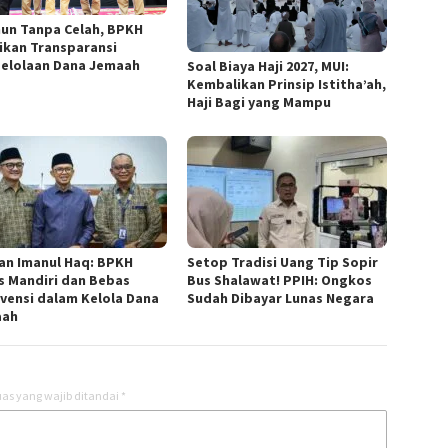
ahun Tanpa Celah, BPKH
ikan Transparansi
elolaan Dana Jemaah
Soal Biaya Haji 2027, MUI:
Kembalikan Prinsip Istitha’ah,
Haji Bagi yang Mampu
n Imanul Haq: BPKH
Setop Tradisi Uang Tip Sopir
s Mandiri dan Bebas
Bus Shalawat! PPIH: Ongkos
rvensi dalam Kelola Dana
Sudah Dibayar Lunas Negara
aah
as yang wajib ditandai
*