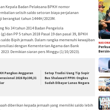
usan Kepala Badan Pelaksana BPKH nomor
balian selisih saldo setoran biaya perjalanan
aji berangkat tahun 1444H/2023M.
g No 34 tahun 2014 Badan Pengelola
(g) dan PP 5 tahun 2018 Pasal 19 dan pasal 39, BPKH
 saldo Bipih jemaah. Dalam rangka memenuhi kewajiban
NASIONA
konsiliasi dengan Kementerian Agama dan Bank
Perkua
Bersin
023. Demikian siaran pers Minggu (1/10/2023).
KH Pangkas Anggaran
Setop Tradisi Uang Tip Sopir
erasional 2026 Rp100,31
Bus Shalawat! PPIH: Ongkos
iar
Sudah Dibayar Lunas Negara
maah diberikan kepada jemaah yang memiliki saldo lebih