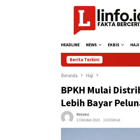
Loncat
ke
konten
HEADLINE
NEWS
EKBIS
HAJI
Berita Terkini
Beranda
Haji
BPKH Mulai Distr
Lebih Bayar Pelun
Redaksi
2 Oktober 2023
110 Dilihat