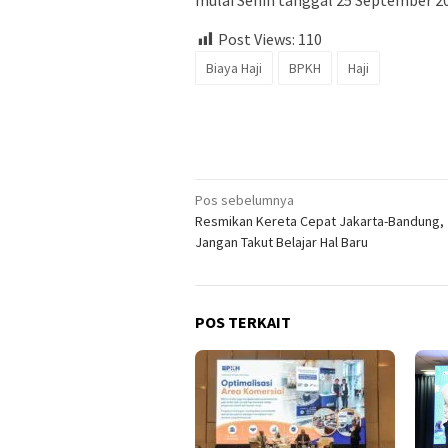
mulai Senin tanggal 25 September 2
Post Views:
110
Biaya Haji
BPKH
Haji
Navigasi
Pos sebelumnya
Resmikan Kereta Cepat Jakarta-Bandung, 
pos
Jangan Takut Belajar Hal Baru
POS TERKAIT