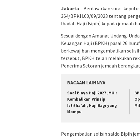
Jakarta
– Berdasarkan surat keput
364/BPKH.00/09/2023 tentang pengem
Ibadah Haji (Bipih) kepada jemaah h
Sesuai dengan Amanat Undang-Undan
Keuangan Haji (BPKH) pasal 26 huruf 
berkewajiban mengembalikan selisih
tersebut, BPKH telah melakukan re
Penerima Setoran jemaah berangkat 2
BACAAN LAINNYA
Soal Biaya Haji 2027, MUI:
BP
Kembalikan Prinsip
Op
Istitha’ah, Haji Bagi yang
Mil
Mampu
Pengembalian selisih saldo Bipih je