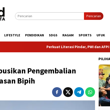
Pencarian
LIFESTYLE
PENDIDIKAN
SDGS
RAGAM
SPORTS
UFUK
Perkuat Literasi Pindar, PWI dan AFPI Bersinergi Lin
PILIH
ibusikan Pengembalian
asan Bipih