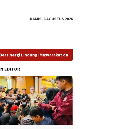
KAMIS, 6 AGUSTUS 2026
dungi Masyarakat dari Pinjol Ilegal
​Struktur Pengawasan 
AN EDITOR