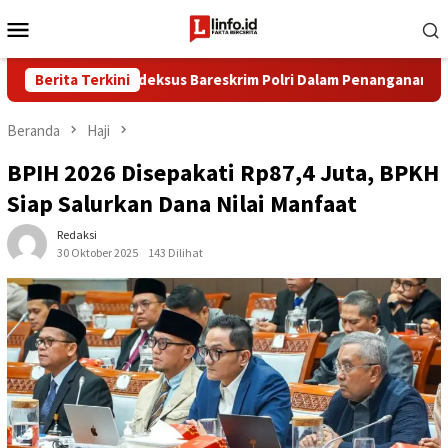
Loncat
Menu
ke
Mobile
konten
 di Dittipideksus Bareskrim Polri Dalam Penanganan Kasus PT AR
Berita Terkini
Beranda
Haji
BPIH 2026 Disepakati Rp87,4 Juta, BPKH
Siap Salurkan Dana Nilai Manfaat
Redaksi
30 Oktober 2025
143 Dilihat