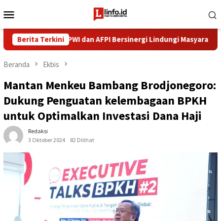
Loncat
Menu
ke
Mobile
konten
asi Pindar, PWI dan AFPI Bersinergi Lindungi Masyarakat dari Pinjo
Berita Terkini
Beranda
Ekbis
Mantan Menkeu Bambang Brodjonegoro:
Dukung Penguatan kelembagaan BPKH
untuk Optimalkan Investasi Dana Haji
Redaksi
3 Oktober 2024
82 Dilihat