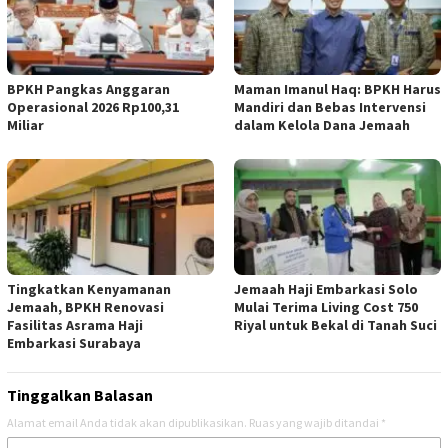
BPKH Pangkas Anggaran
Maman Imanul Haq: BPKH Harus
Operasional 2026 Rp100,31
Mandiri dan Bebas Intervensi
Miliar
dalam Kelola Dana Jemaah
Tingkatkan Kenyamanan
Jemaah Haji Embarkasi Solo
Jemaah, BPKH Renovasi
Mulai Terima Living Cost 750
Fasilitas Asrama Haji
Riyal untuk Bekal di Tanah Suci
Embarkasi Surabaya
Tinggalkan Balasan
Alamat email Anda tidak akan dipublikasikan.
Ruas yang wajib ditandai
*