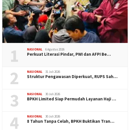
1
NASIONAL
6 Agustus 2026
Perkuat Literasi Pindar, PWI dan AFPI Be…
2
NASIONAL
31 Juli 2026
​Struktur Pengawasan Diperkuat, RUPS Sah…
3
NASIONAL
30 Juli 2026
BPKH Limited Siap Permudah Layanan Haji …
4
NASIONAL
30 Juli 2026
​8 Tahun Tanpa Celah, BPKH Buktikan Tran…