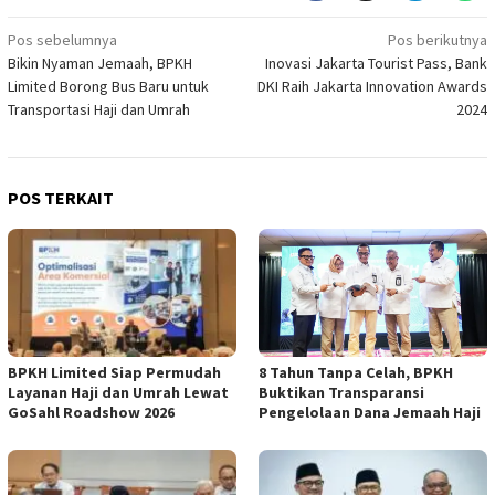
Navigasi
Pos sebelumnya
Pos berikutnya
Bikin Nyaman Jemaah, BPKH
Inovasi Jakarta Tourist Pass, Bank
pos
Limited Borong Bus Baru untuk
DKI Raih Jakarta Innovation Awards
Transportasi Haji dan Umrah
2024
POS TERKAIT
BPKH Limited Siap Permudah
​8 Tahun Tanpa Celah, BPKH
Layanan Haji dan Umrah Lewat
Buktikan Transparansi
GoSahl Roadshow 2026
Pengelolaan Dana Jemaah Haji