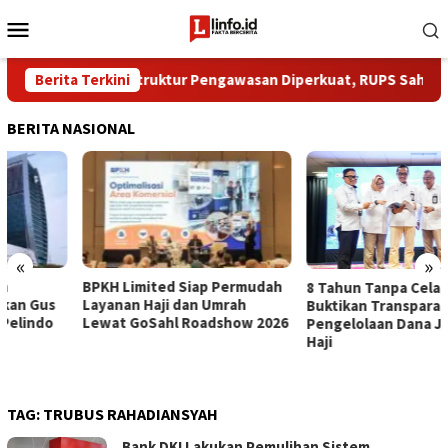
Loncat
Menu
ke
Mobile
konten
Ilegal
Berita Terkini
​Struktur Pengawasan Diperkuat, RUPS Sahkan Gus 
BERITA NASIONAL
«
»
BPKH Limited Siap Permudah
​8 Tahun Tanpa Celah, BPKH
Layanan Haji dan Umrah
Buktikan Transparansi
Lewat GoSahl Roadshow 2026
Pengelolaan Dana Jemaah
Haji
TAG:
TRUBUS RAHADIANSYAH
Bank DKI Lakukan Pemulihan Sistem,