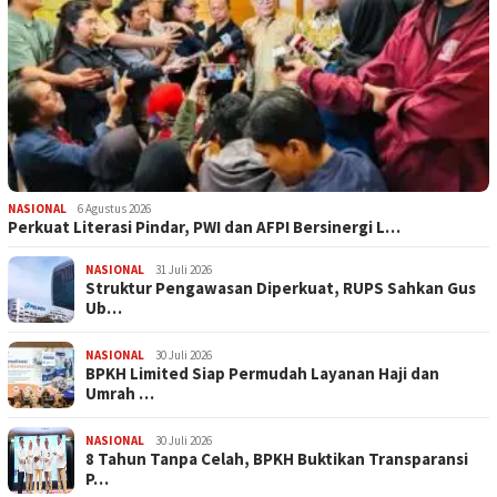
NASIONAL
6 Agustus 2026
Perkuat Literasi Pindar, PWI dan AFPI Bersinergi L…
NASIONAL
31 Juli 2026
​Struktur Pengawasan Diperkuat, RUPS Sahkan Gus
Ub…
NASIONAL
30 Juli 2026
BPKH Limited Siap Permudah Layanan Haji dan
Umrah …
NASIONAL
30 Juli 2026
​8 Tahun Tanpa Celah, BPKH Buktikan Transparansi
P…