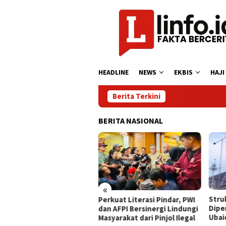
Loncat
ke
konten
HEADLINE
NEWS
EKBIS
HAJI
Berita Terkini
BERITA NASIONAL
«
rytelling Competition
​Str
Perkuat Literasi Pindar, PWI
k Jakarta Semarakkan
Dipe
dan AFPI Bersinergi Lindungi
 2026, Asah Kreativitas
Ubai
Masyarakat dari Pinjol Ilegal