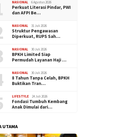
1
Halal O
NASIONAL
6 Agustus 2026
Perkuat Literasi Pindar, PWI
dan AFPI Be…
2
NASIONAL
31 Juli 2026
​Struktur Pengawasan
Diperkuat, RUPS Sah…
3
NASIONAL
30 Juli 2026
BPKH Limited Siap
Permudah Layanan Haji …
4
NASIONAL
30 Juli 2026
​8 Tahun Tanpa Celah, BPKH
Buktikan Tran…
5
LIFESTYLE
24 Juli 2026
Fondasi Tumbuh Kembang
Anak Dimulai dari…
A UTAMA