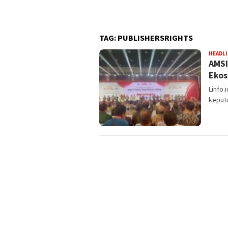
 Kepercayaan Diri Anak
TAG:
PUBLISHERSRIGHTS
HEADL
AMSI
Ekos
Linfo.
keput