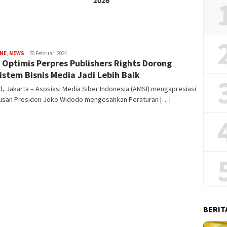
2026
Haji
INE
,
NEWS
Redaksi
20 Februari 2024
 Optimis Perpres Publishers Rights Dorong
istem Bisnis Media Jadi Lebih Baik
id, Jakarta – Asosiasi Media Siber Indonesia (AMSI) mengapresiasi
usan Presiden Joko Widodo mengesahkan Peraturan […]
BERIT