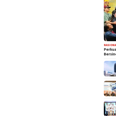
NASIONA
Perkua
Bersin