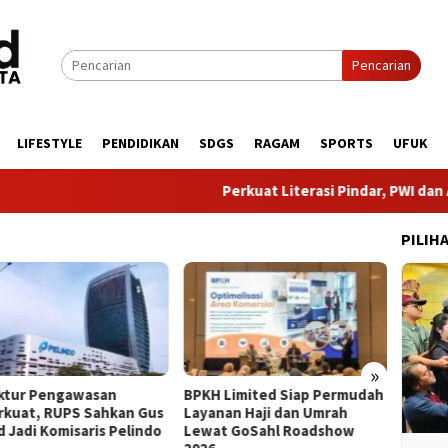
Pencarian
LIFESTYLE
PENDIDIKAN
SDGS
RAGAM
SPORTS
UFUK
Perkuat Literasi Pindar, PWI dan AFPI Be
PILIH
»
uktur Pengawasan
BPKH Limited Siap Permudah
​8 Tah
rkuat, RUPS Sahkan Gus
Layanan Haji dan Umrah
Buktik
d Jadi Komisaris Pelindo
Lewat GoSahl Roadshow
Penge