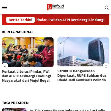
Loncat
Menu
ke
Mobile
konten
Perkuat Literasi Pindar, PWI dan AFPI Bersinergi Lindungi Masyaraka
Berita Terkini
BERITA NASIONAL
«
»
​Struktur Pengawasan
BPKH 
t Literasi Pindar, PWI
Diperkuat, RUPS Sahkan Gus
Layan
PI Bersinergi Lindungi
Ubaid Jadi Komisaris Pelindo
Lewat
akat dari Pinjol Ilegal
TAG:
PRESIDEN
Ini Dia Kepentingan Indonesia dan Australia