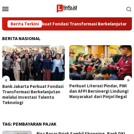
Loncat
Menu
ke
Mobile
konten
Bank Jakarta Perkuat Fondasi Transformasi Berkelanjutan melalui
Berita Terkini
BERITA NASIONAL
«
»
Perkuat Literasi Pindar, PWI
Bank Jakarta Perkuat Fondasi
dan AFPI Bersinergi Lindungi
Transformasi Berkelanjutan
Masyarakat dari Pinjol Ilegal
melalui Investasi Talenta
Teknologi
TAG:
PEMBAYARAN PAJAK
Bisa Bayar Pajak Sambil Shopping, Bank DKI