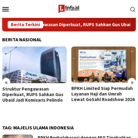
Loncat
Menu
ke
Mobile
konten
​Struktur Pengawasan Diperkuat, RUPS Sahkan Gus Ubaid Jadi K
Berita Terkini
BERITA NASIONAL
«
»
BPKH Limited Siap Permudah
​Struktur Pengawasan
Layanan Haji dan Umrah
Diperkuat, RUPS Sahkan Gus
Lewat GoSahl Roadshow 2026
Ubaid Jadi Komisaris Pelindo
TAG:
MAJELIS ULAMA INDONESIA
BPKH Berkolaborasi dengan MUI Tingkatkan