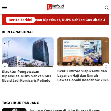
Loncat
Menu
ke
Mobile
konten
Struktur Pengawasan Diperkuat, RUPS Sahkan Gus Ubaid Jadi Kom
Berita Terkini
BERITA NASIONAL
«
»
BPKH Limited Siap Permudah
​8 Tahun Tanpa Celah, B
Layanan Haji dan Umrah
Buktikan Transparansi
 Gus
Lewat GoSahl Roadshow 2026
Pengelolaan Dana Jema
indo
Haji
TAG:
LIBUR PANJANG
Volume Kendaraan di Jalur Puncak Bogor