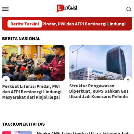
Loncat
Menu
ke
Mobile
konten
Perkuat Literasi Pindar, PWI dan AFPI Bersinergi Lindungi Masyaraka
Berita Terkini
BERITA NASIONAL
«
»
​Struktur Pengawasan
Perkuat Literasi Pindar, PWI
Diperkuat, RUPS Sahkan Gus
dan AFPI Bersinergi Lindungi
Ubaid Jadi Komisaris Pelindo
Masyarakat dari Pinjol Ilegal
TAG:
KONEKTIVITAS
Menko AHY: Jalan Lingkar Utara Jatigede Jadi