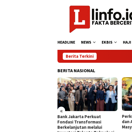
Loncat
ke
konten
HEADLINE
NEWS
EKBIS
HAJI
Berita Terkini
BERITA NASIONAL
«
Perkuat Literasi Pindar, PWI
Bank Jakarta Perkuat
dan AFPI Bersinergi Lindungi
Fondasi Transformasi
Masyarakat dari Pinjol Ilegal
Berkelanjutan melalui