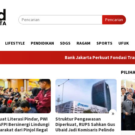
Pencarian
LIFESTYLE
PENDIDIKAN
SDGS
RAGAM
SPORTS
UFUK
Bank Jakarta Perkuat Fondasi Transforma
PILIH
»
​Struktur Pengawasan
BPKH Limited Siap Permudah
Diperkuat, RUPS Sahkan Gus
Layanan Haji dan Umrah
Ubaid Jadi Komisaris Pelindo
Lewat GoSahl Roadshow