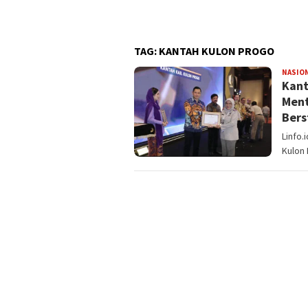
 Kepercayaan Diri Anak
TAG:
KANTAH KULON PROGO
NASIO
Kant
Ment
Bers
Linfo.
Kulon