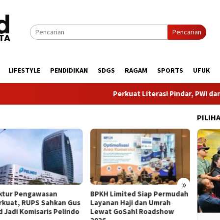
Pencarian
LIFESTYLE
PENDIDIKAN
SDGS
RAGAM
SPORTS
UFUK
Perkuat Literasi Pindar, PWI dan AFPI B
PILIH
»
uktur Pengawasan
BPKH Limited Siap Permudah
​8 Tah
rkuat, RUPS Sahkan Gus
Layanan Haji dan Umrah
Buktik
d Jadi Komisaris Pelindo
Lewat GoSahl Roadshow
Penge