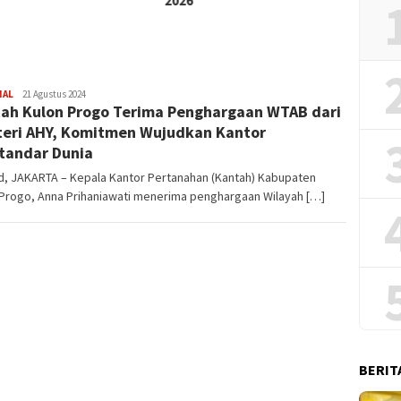
2026
Haji
NAL
Redaksi
21 Agustus 2024
ah Kulon Progo Terima Penghargaan WTAB dari
eri AHY, Komitmen Wujudkan Kantor
tandar Dunia
id, JAKARTA – Kepala Kantor Pertanahan (Kantah) Kabupaten
 Progo, Anna Prihaniawati menerima penghargaan Wilayah […]
BERIT