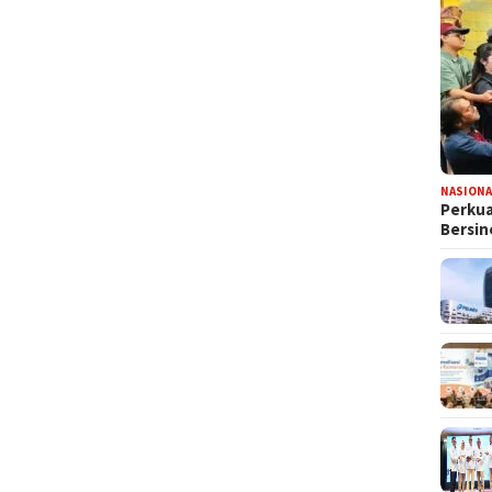
NASIONA
Perkua
Bersin