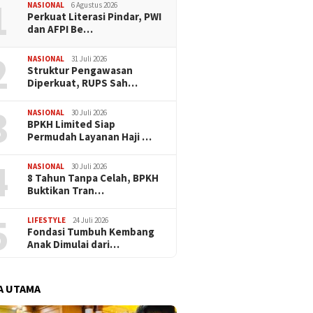
1
Halal O
NASIONAL
6 Agustus 2026
Perkuat Literasi Pindar, PWI
dan AFPI Be…
2
NASIONAL
31 Juli 2026
​Struktur Pengawasan
Diperkuat, RUPS Sah…
3
NASIONAL
30 Juli 2026
BPKH Limited Siap
Permudah Layanan Haji …
4
NASIONAL
30 Juli 2026
​8 Tahun Tanpa Celah, BPKH
Buktikan Tran…
5
LIFESTYLE
24 Juli 2026
Fondasi Tumbuh Kembang
Anak Dimulai dari…
A UTAMA