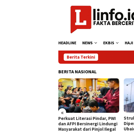
Loncat
ke
konten
HEADLINE
NEWS
EKBIS
HAJI
Berita Terkini
BERITA NASIONAL
«
rytelling Competition
​Str
Perkuat Literasi Pindar, PWI
k Jakarta Semarakkan
Dipe
dan AFPI Bersinergi Lindungi
 2026, Asah Kreativitas
Ubai
Masyarakat dari Pinjol Ilegal