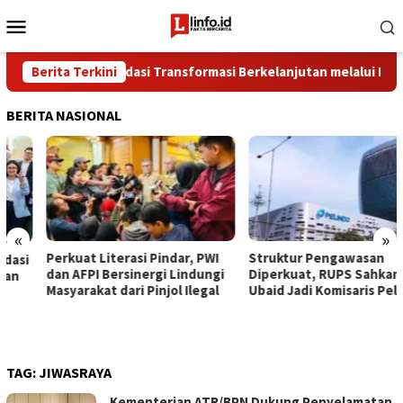
Loncat
Menu
ke
Mobile
konten
ta Perkuat Fondasi Transformasi Berkelanjutan melalui Investas
Berita Terkini
BERITA NASIONAL
«
»
Perkuat Literasi Pindar, PWI
​Struktur Pengawasan
dan AFPI Bersinergi Lindungi
Diperkuat, RUPS Sahkan Gus
Masyarakat dari Pinjol Ilegal
Ubaid Jadi Komisaris Pelindo
TAG:
JIWASRAYA
Kementerian ATR/BPN Dukung Penyelamatan