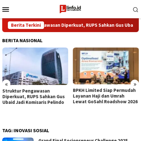
Loncat
Menu
ke
Mobile
konten
​Struktur Pengawasan Diperkuat, RUPS Sahkan Gus Ubaid Jadi 
Berita Terkini
BERITA NASIONAL
«
»
BPKH Limited Siap Permudah
​Struktur Pengawasan
Layanan Haji dan Umrah
Diperkuat, RUPS Sahkan Gus
Lewat GoSahl Roadshow 2026
Ubaid Jadi Komisaris Pelindo
TAG:
INOVASI SOSIAL
Grand Final Sociopreneur Challenge 2025