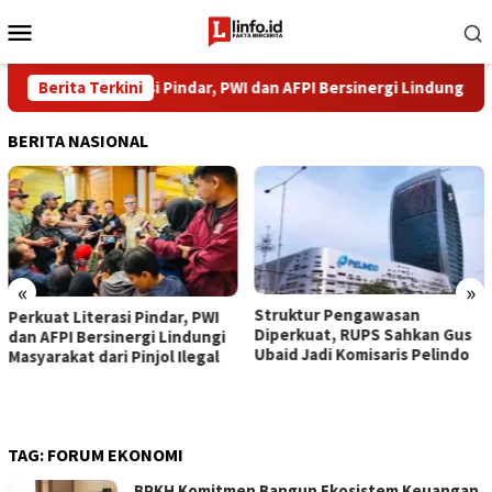
Loncat
Menu
ke
Mobile
konten
Perkuat Literasi Pindar, PWI dan AFPI Bersinergi Lindungi Masyara
Berita Terkini
BERITA NASIONAL
«
»
​Struktur Pengawasan
Perkuat Literasi Pindar, PWI
Diperkuat, RUPS Sahkan Gus
dan AFPI Bersinergi Lindungi
Ubaid Jadi Komisaris Pelindo
Masyarakat dari Pinjol Ilegal
TAG:
FORUM EKONOMI
BPKH Komitmen Bangun Ekosistem Keuangan