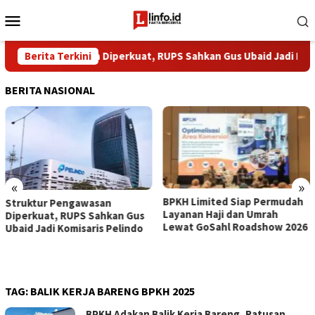
Loncat
Menu
ke
Mobile
konten
ktur Pengawasan Diperkuat, RUPS Sahkan Gus Ubaid Jadi Komisari
Berita Terkini
BERITA NASIONAL
«
»
BPKH Limited Siap Permudah
​8 Tahun Tanpa Celah, B
Layanan Haji dan Umrah
Buktikan Transparansi
 Gus
Lewat GoSahl Roadshow 2026
Pengelolaan Dana Jema
indo
Haji
TAG:
BALIK KERJA BARENG BPKH 2025
BPKH Adakan Balik Kerja Bareng, Ratusan