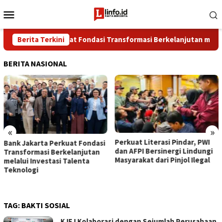
Loncat
Menu
ke
Mobile
konten
k Jakarta Perkuat Fondasi Transformasi Berkelanjutan melalui I
Berita Terkini
BERITA NASIONAL
«
»
Perkuat Literasi Pindar, PWI
Bank Jakarta Perkuat Fondasi
dan AFPI Bersinergi Lindungi
Transformasi Berkelanjutan
Masyarakat dari Pinjol Ilegal
melalui Investasi Talenta
Teknologi
TAG:
BAKTI SOSIAL
KJEJ Kolaborasi dengan Sejumlah Perusahaan