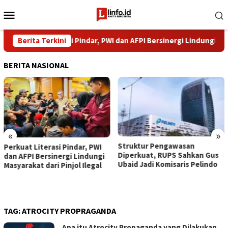
Loncat
Menu
ke
Mobile
konten
Perkuat Literasi Pindar, PWI dan AFPI Bersinergi Lindungi Masyarak
Berita Terkini
BERITA NASIONAL
«
»
​Struktur Pengawasan
Perkuat Literasi Pindar, PWI
Diperkuat, RUPS Sahkan Gus
dan AFPI Bersinergi Lindungi
Ubaid Jadi Komisaris Pelindo
Masyarakat dari Pinjol Ilegal
TAG:
ATROCITY PROPRAGANDA
Apa itu Atrocity Propaganda yang Dilakukan