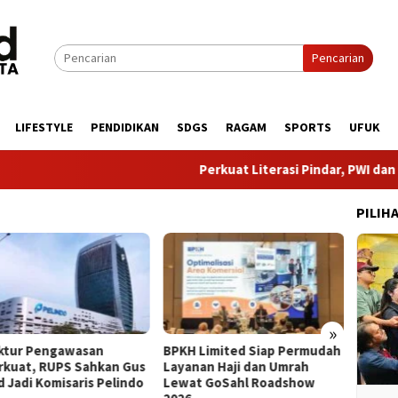
Pencarian
LIFESTYLE
PENDIDIKAN
SDGS
RAGAM
SPORTS
UFUK
Perkuat Literasi Pindar, PWI dan AFPI Ber
PILIH
»
uktur Pengawasan
BPKH Limited Siap Permudah
​8 Tah
rkuat, RUPS Sahkan Gus
Layanan Haji dan Umrah
Buktik
d Jadi Komisaris Pelindo
Lewat GoSahl Roadshow
Penge