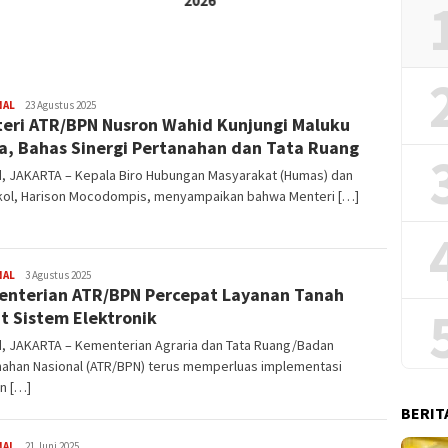
2026
Haji
NAL
Redaksi
23 Agustus 2025
eri ATR/BPN Nusron Wahid Kunjungi Maluku
a, Bahas Sinergi Pertanahan dan Tata Ruang
id, JAKARTA – Kepala Biro Hubungan Masyarakat (Humas) dan
kol, Harison Mocodompis, menyampaikan bahwa Menteri […]
NAL
Redaksi
3 Agustus 2025
nterian ATR/BPN Percepat Layanan Tanah
t Sistem Elektronik
id, JAKARTA – Kementerian Agraria dan Tata Ruang/Badan
nahan Nasional (ATR/BPN) terus memperluas implementasi
n […]
BERIT
NAL
Redaksi
21 Juni 2025