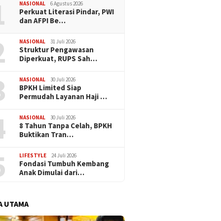
1
Halal O
NASIONAL
6 Agustus 2026
Perkuat Literasi Pindar, PWI
dan AFPI Be…
2
NASIONAL
31 Juli 2026
​Struktur Pengawasan
Diperkuat, RUPS Sah…
3
NASIONAL
30 Juli 2026
BPKH Limited Siap
Permudah Layanan Haji …
4
NASIONAL
30 Juli 2026
​8 Tahun Tanpa Celah, BPKH
Buktikan Tran…
5
LIFESTYLE
24 Juli 2026
Fondasi Tumbuh Kembang
Anak Dimulai dari…
A UTAMA