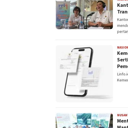
Kant
Tran
Kanto
mendor
pertan
NASIO
Keme
Sert
Peme
Linfo.
Kemen
NUSAN
Ment
Manf