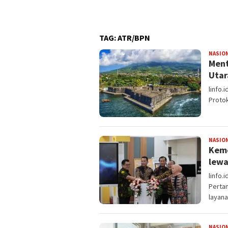
 Kepercayaan Diri Anak
TAG:
ATR/BPN
NASIO
Ment
Utar
linfo.
Proto
NASIO
Keme
lewa
linfo.
Perta
layana
NASIO