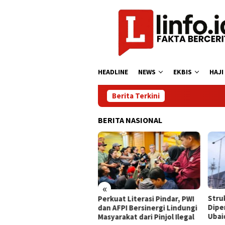
Loncat
ke
konten
HEADLINE
NEWS
EKBIS
HAJI
Berita Terkini
BERITA NASIONAL
«
rytelling Competition
​Str
Perkuat Literasi Pindar, PWI
k Jakarta Semarakkan
Dipe
dan AFPI Bersinergi Lindungi
 2026, Asah Kreativitas
Ubai
Masyarakat dari Pinjol Ilegal