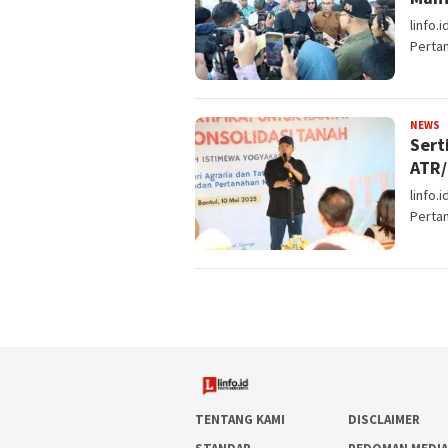
linfo.
Pertan
NEWS
R
Sert
ATR/
linfo.
Pertan
TENTANG KAMI
DISCLAIMER