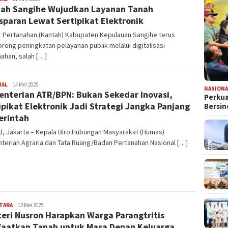
ah Sangihe Wujudkan Layanan Tanah
sparan Lewat Sertipikat Elektronik
r Pertanahan (Kantah) Kabupaten Kepulauan Sangihe terus
ong peningkatan pelayanan publik melalui digitalisasi
ahan, salah […]
NAL
Redaksi
14 Mei 2025
NASIONA
nterian ATR/BPN: Bukan Sekedar Inovasi,
Perkua
ipikat Elektronik Jadi Strategi Jangka Panjang
Bersin
rintah
id, Jakarta – Kepala Biro Hubungan Masyarakat (Humas)
terian Agraria dan Tata Ruang/Badan Pertanahan Nasional […]
TARA
Redaksi
12 Mei 2025
eri Nusron Harapkan Warga Parangtritis
aatkan Tanah untuk Masa Depan Keluarga