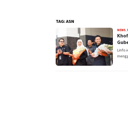
cayaan Diri Anak
TAG:
ASN
NEWS
,
Khof
Gube
Linfo.
mengge