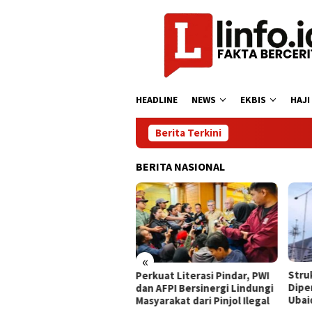
Loncat
ke
konten
HEADLINE
NEWS
EKBIS
HAJI
Berita Terkini
BERITA NASIONAL
«
ing Competition
​Struktur 
Perkuat Literasi Pindar, PWI
rta Semarakkan
Diperkuat,
dan AFPI Bersinergi Lindungi
Asah Kreativitas
Ubaid Jadi 
Masyarakat dari Pinjol Ilegal