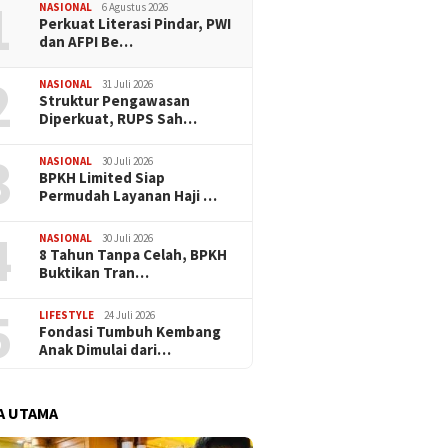
1
Halal Oktober 
NASIONAL
6 Agustus 2026
Perkuat Literasi Pindar, PWI
dan AFPI Be…
2
NASIONAL
31 Juli 2026
​Struktur Pengawasan
Diperkuat, RUPS Sah…
3
NASIONAL
30 Juli 2026
BPKH Limited Siap
Permudah Layanan Haji …
4
NASIONAL
30 Juli 2026
​8 Tahun Tanpa Celah, BPKH
Buktikan Tran…
5
LIFESTYLE
24 Juli 2026
Fondasi Tumbuh Kembang
Anak Dimulai dari…
A UTAMA