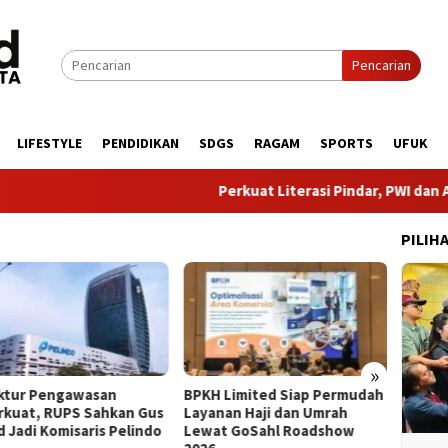
Pencarian
LIFESTYLE
PENDIDIKAN
SDGS
RAGAM
SPORTS
UFUK
Perkuat Literasi Pindar, PWI dan AFPI Ber
PILIH
»
Pengawasan
BPKH Limited Siap Permudah
​8 Tahun Tan
 RUPS Sahkan Gus
Layanan Haji dan Umrah
Buktikan Tra
Komisaris Pelindo
Lewat GoSahl Roadshow
Pengelolaan