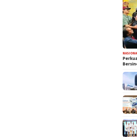
NASIONA
Perkua
Bersin