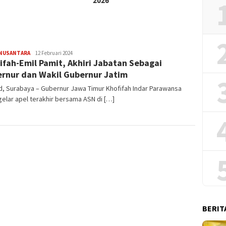
2026
Haji
NUSANTARA
Redaksi
12 Februari 2024
ifah-Emil Pamit, Akhiri Jabatan Sebagai
rnur dan Wakil Gubernur Jatim
id, Surabaya – Gubernur Jawa Timur Khofifah Indar Parawansa
lar apel terakhir bersama ASN di […]
BERIT