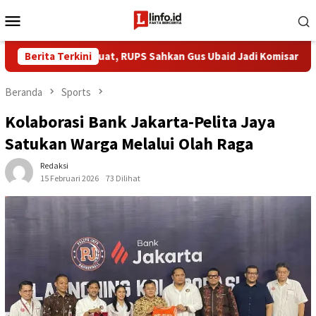
Loncat
Menu
ke
Mobile
konten
an Diperkuat, RUPS Sahkan Gus Ubaid Jadi Komisaris Pelindo
Berita Terkini
Beranda
Sports
Kolaborasi Bank Jakarta-Pelita Jaya
Satukan Warga Melalui Olah Raga
Redaksi
15 Februari 2026
73 Dilihat