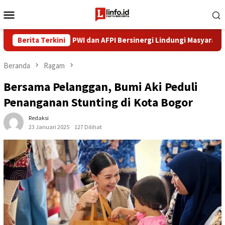
Loncat
Menu
ke
Mobile
konten
asi Pindar, PWI dan AFPI Bersinergi Lindungi Masyarakat dari Pinjo
Berita Terkini
Beranda
Ragam
Bersama Pelanggan, Bumi Aki Peduli
Penanganan Stunting di Kota Bogor
Redaksi
23 Januari 2025
127 Dilihat