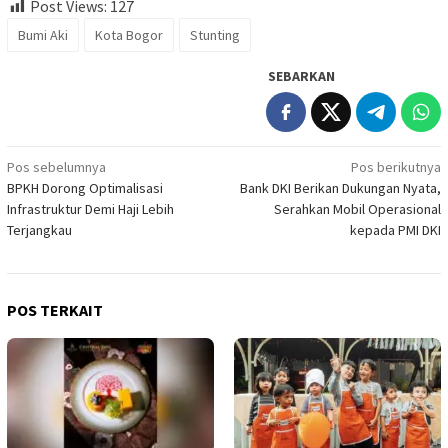
Post Views:
127
Bumi Aki
Kota Bogor
Stunting
SEBARKAN
Navigasi
Pos sebelumnya
Pos berikutnya
BPKH Dorong Optimalisasi
Bank DKI Berikan Dukungan Nyata,
pos
Infrastruktur Demi Haji Lebih
Serahkan Mobil Operasional
Terjangkau
kepada PMI DKI
POS TERKAIT