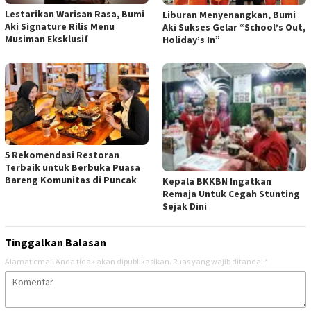
​Lestarikan Warisan Rasa, Bumi
Liburan Menyenangkan, Bumi
Aki Signature Rilis Menu
Aki Sukses Gelar “School’s Out,
Musiman Eksklusif
Holiday’s In”
5 Rekomendasi Restoran
Terbaik untuk Berbuka Puasa
Bareng Komunitas di Puncak
Kepala BKKBN Ingatkan
Remaja Untuk Cegah Stunting
Sejak Dini
Tinggalkan Balasan
Alamat email Anda tidak akan dipublikasikan.
Ruas yang wajib ditandai
*