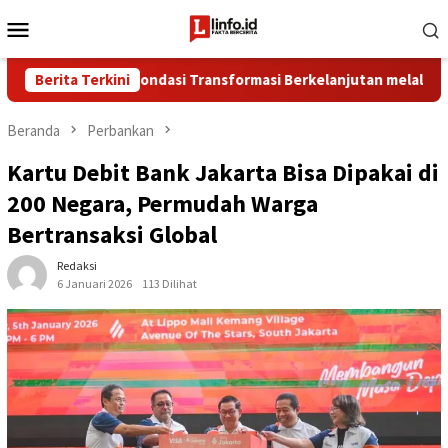
Loncat
Menu
ke
Mobile
konten
a Perkuat Fondasi Transformasi Berkelanjutan melalui Investasi 
Berita Terkini
Beranda
Perbankan
Kartu Debit Bank Jakarta Bisa Dipakai di
200 Negara, Permudah Warga
Bertransaksi Global
Redaksi
6 Januari 2026
113 Dilihat