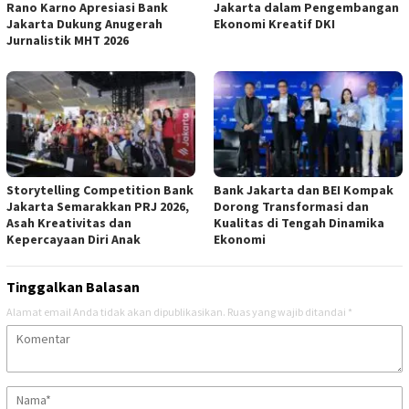
Rano Karno Apresiasi Bank
Jakarta dalam Pengembangan
Jakarta Dukung Anugerah
Ekonomi Kreatif DKI
Jurnalistik MHT 2026
Storytelling Competition Bank
Bank Jakarta dan BEI Kompak
Jakarta Semarakkan PRJ 2026,
Dorong Transformasi dan
Asah Kreativitas dan
Kualitas di Tengah Dinamika
Kepercayaan Diri Anak
Ekonomi
Tinggalkan Balasan
Alamat email Anda tidak akan dipublikasikan.
Ruas yang wajib ditandai
*