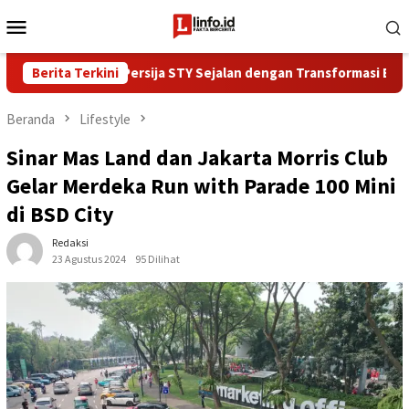
Loncat
Menu
ke
Mobile
konten
ola Pelatih Persija STY Sejalan dengan Transformasi Bank Jakarta
Berita Terkini
Beranda
Lifestyle
Sinar Mas Land dan Jakarta Morris Club
Gelar Merdeka Run with Parade 100 Mini
di BSD City
Redaksi
23 Agustus 2024
95 Dilihat