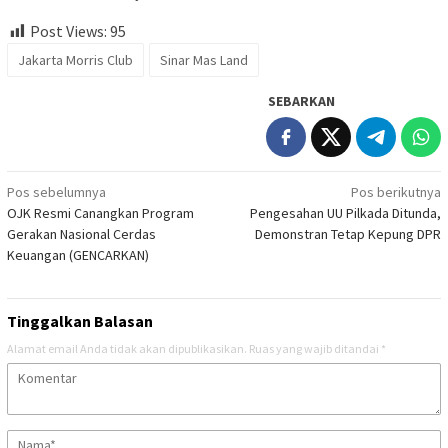
Post Views:
95
Jakarta Morris Club
Sinar Mas Land
SEBARKAN
Navigasi
Pos sebelumnya
Pos berikutnya
OJK Resmi Canangkan Program
Pengesahan UU Pilkada Ditunda,
pos
Gerakan Nasional Cerdas
Demonstran Tetap Kepung DPR
Keuangan (GENCARKAN)
Tinggalkan Balasan
Alamat email Anda tidak akan dipublikasikan.
Ruas yang wajib ditandai
*